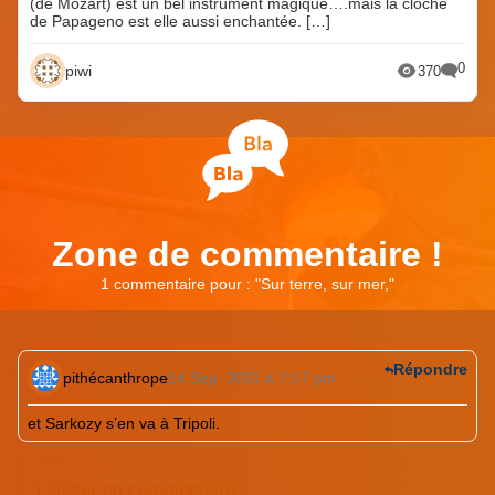
(de Mozart) est un bel instrument magique….mais la cloche
de Papageno est elle aussi enchantée. […]
0
piwi
370
Zone de commentaire !
1 commentaire pour : "
Sur terre, sur mer,
"
Répondre
pithécanthrope
14 Sep. 2011 à 7:17 pm
et Sarkozy s’en va à Tripoli.
Laisser un commentaire