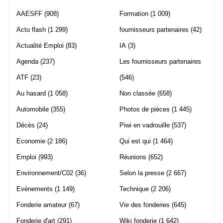
AAESFF
(908)
Formation
(1 009)
Actu flash
(1 299)
fournisseurs partenaires
(42)
Actualité Emploi
(83)
IA
(3)
Agenda
(237)
Les fournisseurs partenaires
ATF
(23)
(546)
Au hasard
(1 058)
Non classée
(658)
Automobile
(355)
Photos de pièces
(1 445)
Décès
(24)
Piwi en vadrouille
(537)
Economie
(2 186)
Qui est qui
(1 464)
Emploi
(993)
Réunions
(652)
Environnement/C02
(36)
Selon la presse
(2 667)
Evènements
(1 149)
Technique
(2 206)
Fonderie amateur
(67)
Vie des fonderies
(645)
Fonderie d'art
(291)
Wiki fonderie
(1 642)