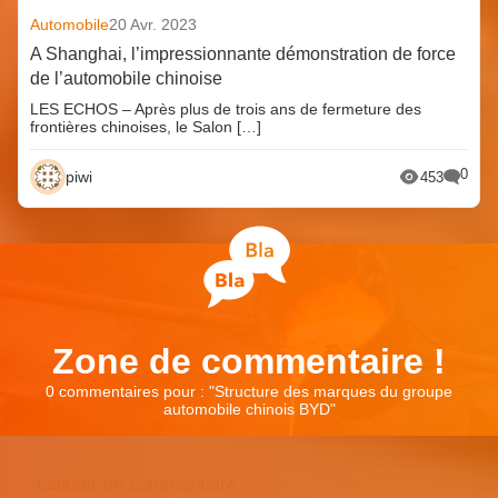
Automobile
20 Avr. 2023
A Shanghai, l’impressionnante démonstration de force
de l’automobile chinoise
LES ECHOS – Après plus de trois ans de fermeture des
frontières chinoises, le Salon […]
0
piwi
453
Zone de commentaire !
0 commentaires pour : "
Structure des marques du groupe
automobile chinois BYD
"
Laisser un commentaire