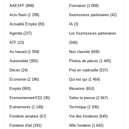
AAESFF
(908)
Formation
(1 009)
Actu flash
(1 299)
fournisseurs partenaires
(42)
Actualité Emploi
(83)
IA
(3)
Agenda
(237)
Les fournisseurs partenaires
ATF
(23)
(546)
Au hasard
(1 058)
Non classée
(658)
Automobile
(355)
Photos de pièces
(1 445)
Décès
(24)
Piwi en vadrouille
(537)
Economie
(2 186)
Qui est qui
(1 464)
Emploi
(993)
Réunions
(652)
Environnement/C02
(36)
Selon la presse
(2 667)
Evènements
(1 149)
Technique
(2 206)
Fonderie amateur
(67)
Vie des fonderies
(645)
Fonderie d'art
(291)
Wiki fonderie
(1 642)