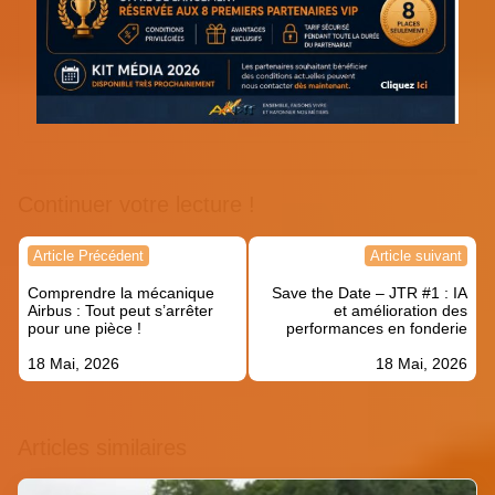
Continuer votre lecture !
Navigation
Article Précédent
Article suivant
de
Comprendre la mécanique
Save the Date – JTR #1 : IA
l’article
Airbus : Tout peut s’arrêter
et amélioration des
pour une pièce !
performances en fonderie
18 Mai, 2026
18 Mai, 2026
Articles similaires