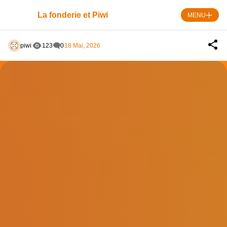
Skip
to
La fonderie et Piwi
MENU
content
piwi
123
0
18 Mai, 2026