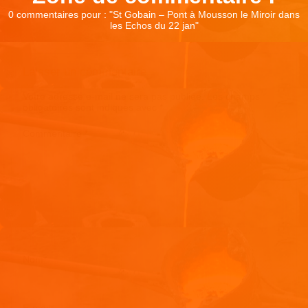
0 commentaires pour : "
St Gobain – Pont à Mousson le Miroir dans
les Echos du 22 jan
"
Laisser un commentaire
Votre adresse e-mail ne sera pas publiée.
Les champs
obligatoires sont indiqués avec
*
Commentaire
*
Nom
*
E-mail
*