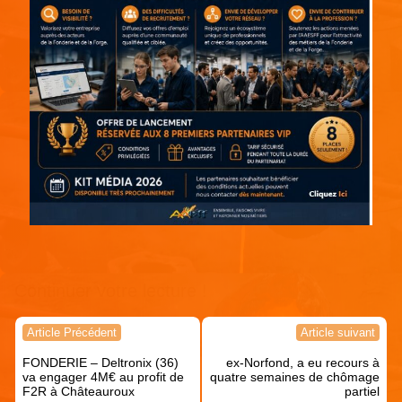
Continuer votre lecture !
Navigation
Article Précédent
Article suivant
de
FONDERIE – Deltronix (36)
ex-Norfond, a eu recours à
l’article
va engager 4M€ au profit de
quatre semaines de chômage
F2R à Châteauroux
partiel