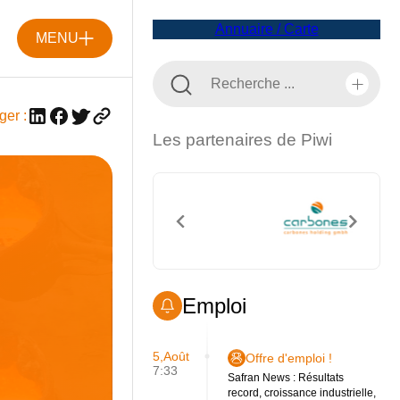
Annuaire / Carte
MENU
ger :
Les partenaires de Piwi
Emploi
5,Août
Offre d'emploi !
7:33
Safran News : Résultats
record, croissance industrielle,