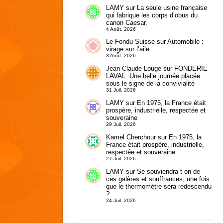
LAMY
sur
La seule usine française
qui fabrique les corps d’obus du
canon Caesar.
4 Août. 2026
Le Fondu Suisse
sur
Automobile :
virage sur l’aile.
3 Août. 2026
Jean-Claude Louge
sur
FONDERIE
LAVAL Une belle journée placée
sous le signe de la convivialité
31 Juil. 2026
LAMY
sur
En 1975, la France était
prospère, industrielle, respectée et
souveraine
29 Juil. 2026
Kamel Cherchour
sur
En 1975, la
France était prospère, industrielle,
respectée et souveraine
27 Juil. 2026
LAMY
sur
Se souviendra-t-on de
ces galères et souffrances, une fois
que le thermomètre sera redescendu
?
24 Juil. 2026