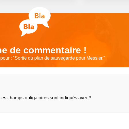
e de commentaire !
our : "
Sortie du plan de sauvegarde pour Messier.
"
Les champs obligatoires sont indiqués avec
*