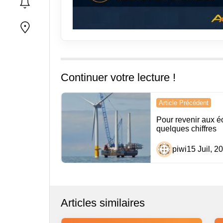
Continuer votre lecture !
Navigation
Article Précédent
de
Pour revenir aux é
quelques chiffres
l’article
piwi
15 Juil, 2
Articles similaires