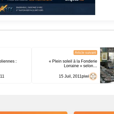
Article suivant
oliennes :
« Plein soleil à la Fonderie
Lorraine » selon…
011
15 Juil, 2011
piwi