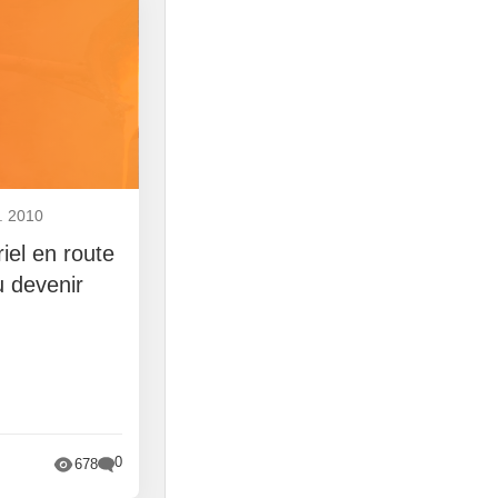
. 2010
riel en route
 devenir
0
678