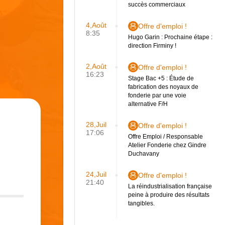
succès commerciaux
4,Août
Offre d'emploi !
8:35
Hugo Garin : Prochaine étape :
direction Firminy !
2,Août
Offre d'emploi !
16:23
Stage Bac +5 : Étude de
fabrication des noyaux de
fonderie par une voie
alternative F/H
28,Juil
Offre d'emploi !
17:06
Offre Emploi / Responsable
Atelier Fonderie chez Gindre
Duchavany
24,Juil
Offre d'emploi !
21:40
La réindustrialisation française
peine à produire des résultats
tangibles.