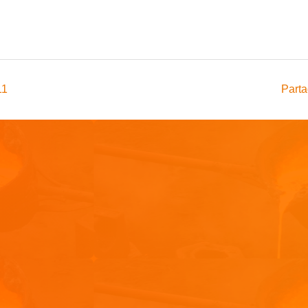
11
Parta