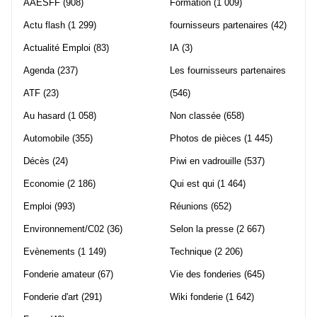
AAESFF
(908)
Formation
(1 009)
Actu flash
(1 299)
fournisseurs partenaires
(42)
Actualité Emploi
(83)
IA
(3)
Agenda
(237)
Les fournisseurs partenaires
ATF
(23)
(546)
Au hasard
(1 058)
Non classée
(658)
Automobile
(355)
Photos de pièces
(1 445)
Décès
(24)
Piwi en vadrouille
(537)
Economie
(2 186)
Qui est qui
(1 464)
Emploi
(993)
Réunions
(652)
Environnement/C02
(36)
Selon la presse
(2 667)
Evènements
(1 149)
Technique
(2 206)
Fonderie amateur
(67)
Vie des fonderies
(645)
Fonderie d'art
(291)
Wiki fonderie
(1 642)