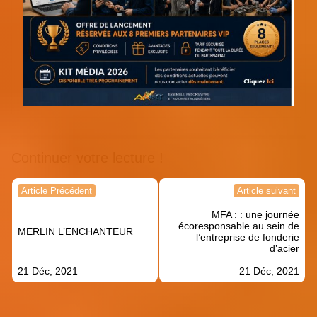
Continuer votre lecture !
Navigation
Article Précédent
Article suivant
de
MFA : : une journée
l’article
écoresponsable au sein de
MERLIN L’ENCHANTEUR
l’entreprise de fonderie
d’acier
21 Déc, 2021
21 Déc, 2021