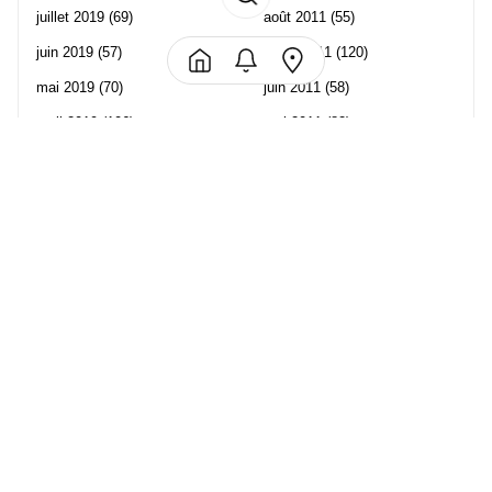
juillet 2019
(69)
août 2011
(55)
juin 2019
(57)
juillet 2011
(120)
mai 2019
(70)
juin 2011
(58)
avril 2019
(106)
mai 2011
(82)
mars 2019
(102)
avril 2011
(70)
février 2019
(95)
mars 2011
(71)
janvier 2019
(73)
février 2011
(65)
décembre 2018
(65)
janvier 2011
(82)
novembre 2018
(107)
décembre 2010
(68)
octobre 2018
(96)
Les partenaire de Piwi