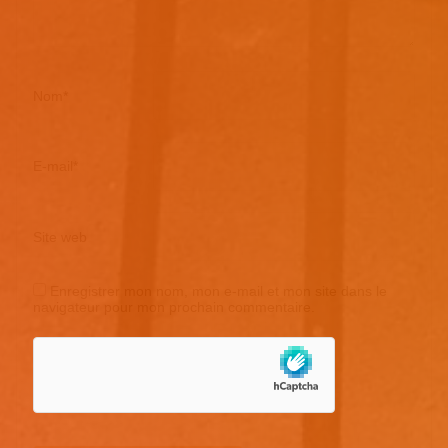
Nom
*
E-mail
*
Site web
Enregistrer mon nom, mon e-mail et mon site dans le
navigateur pour mon prochain commentaire.