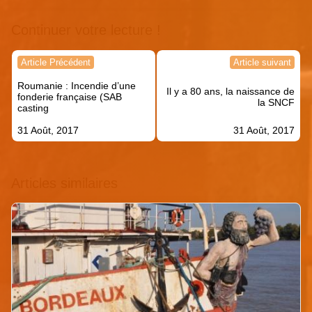
Continuer votre lecture !
Navigation
Article Précédent
Article suivant
de
Roumanie : Incendie d’une
l’article
Il y a 80 ans, la naissance de
fonderie française (SAB
la SNCF
casting
31 Août, 2017
31 Août, 2017
Articles similaires