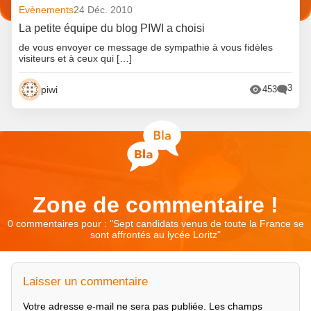
Evènements
24 Déc. 2010
La petite équipe du blog PIWI a choisi
de vous envoyer ce message de sympathie à vous fidèles
visiteurs et à ceux qui […]
3
piwi
453
Zone de commentaire !
0 commentaires pour : "
Sept candidats venus de toute la France se
sont affrontés au lycée Loritz
"
Laisser un commentaire
Votre adresse e-mail ne sera pas publiée.
Les champs