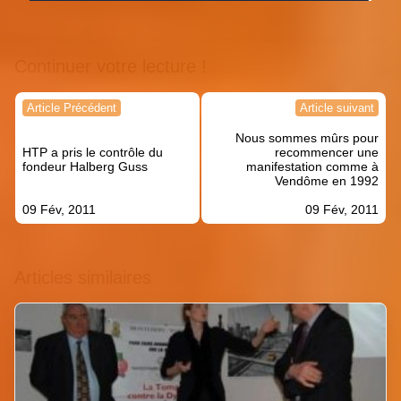
Continuer votre lecture !
Navigation
Article Précédent
Article suivant
de
Nous sommes mûrs pour
l’article
HTP a pris le contrôle du
recommencer une
fondeur Halberg Guss
manifestation comme à
Vendôme en 1992
09 Fév, 2011
09 Fév, 2011
Articles similaires