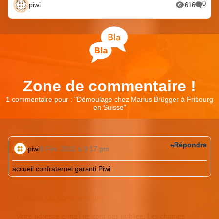
0
piwi
616
Zone de commentaire !
1 commentaire pour : "
Démoulage chez Marius Brügger à Fribourg
en Suisse
"
Répondre
piwi
9 Fév. 2011 à 9:17 pm
accueil confraternel garanti.Piwi
Laisser un commentaire
Votre adresse e-mail ne sera pas publiée.
Les champs