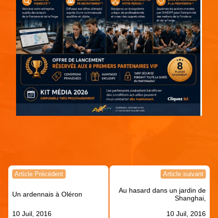
Continuer votre lecture !
Navigation
Article Précédent
Article suivant
de
Au hasard dans un jardin de
l’article
Un ardennais à Oléron
Shanghai,
10 Juil, 2016
10 Juil, 2016