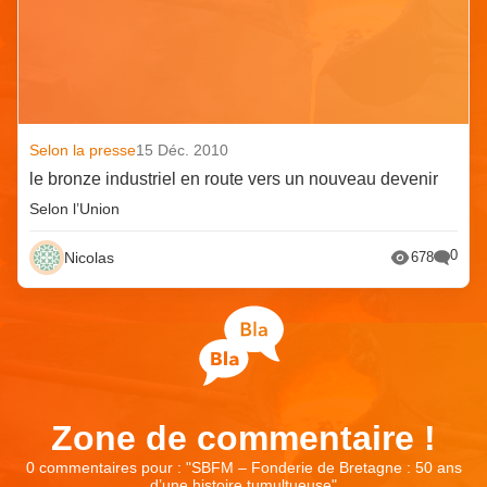
Selon la presse
15 Déc. 2010
le bronze industriel en route vers un nouveau devenir
Selon l’Union
0
Nicolas
678
Zone de commentaire !
0 commentaires pour : "
SBFM – Fonderie de Bretagne : 50 ans
d’une histoire tumultueuse
"