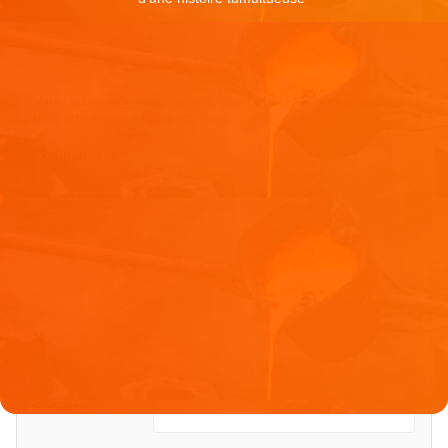
Laisser un commentaire
Votre adresse e-mail ne sera pas publiée.
Les champs
obligatoires sont indiqués avec
*
Commentaire
*
Nom
*
E-mail
*