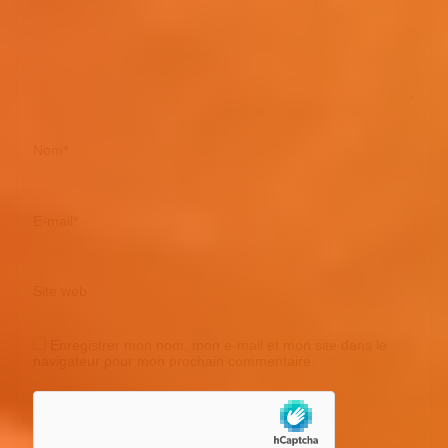
Nom
*
E-mail
*
Site web
Enregistrer mon nom, mon e-mail et mon site dans le
navigateur pour mon prochain commentaire.