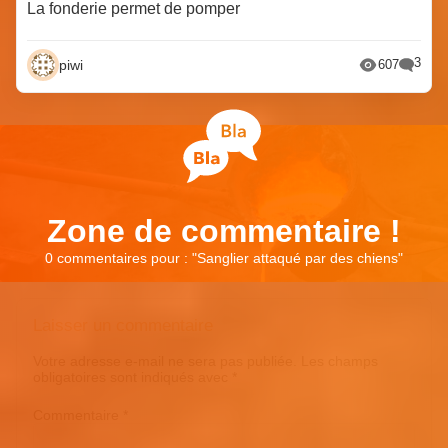
La fonderie permet de pomper
3
piwi
607
Zone de commentaire !
0 commentaires pour : "
Sanglier attaqué par des chiens
"
Laisser un commentaire
Votre adresse e-mail ne sera pas publiée.
Les champs
obligatoires sont indiqués avec
*
Commentaire
*