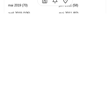
mai 2019
(70)
juin 2011
(58)
avril 2019
(106)
mai 2011
(82)
mars 2019
(102)
avril 2011
(70)
février 2019
(95)
mars 2011
(71)
janvier 2019
(73)
février 2011
(65)
décembre 2018
(65)
janvier 2011
(82)
novembre 2018
(107)
décembre 2010
(68)
octobre 2018
(96)
Les partenaire de Piwi