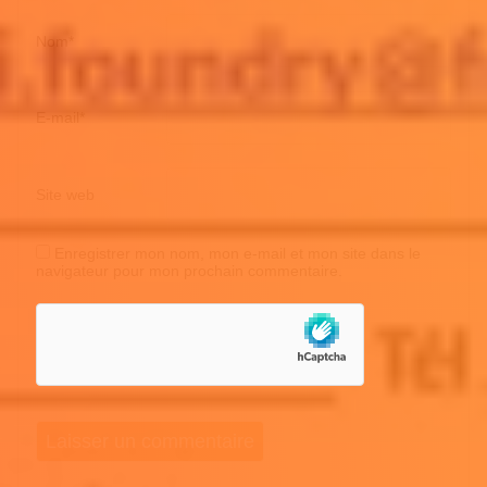
Nom
*
E-mail
*
Site web
Enregistrer mon nom, mon e-mail et mon site dans le
navigateur pour mon prochain commentaire.