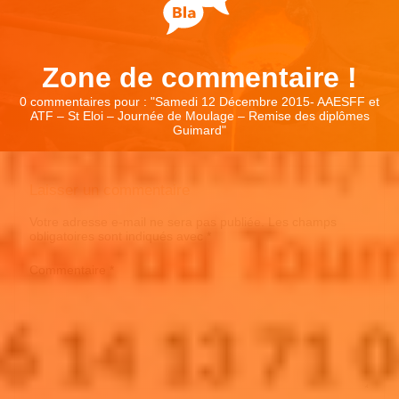
Zone de commentaire !
0 commentaires pour : "
Samedi 12 Décembre 2015- AAESFF et
ATF – St Eloi – Journée de Moulage – Remise des diplômes
Guimard
"
Laisser un commentaire
Votre adresse e-mail ne sera pas publiée.
Les champs
obligatoires sont indiqués avec
*
Commentaire
*