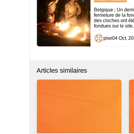
de
Belgique ; Un demi
fermeture de la fon
l’article
des cloches ont ét
fondues sur le site.
piwi
04 Oct, 2
Articles similaires