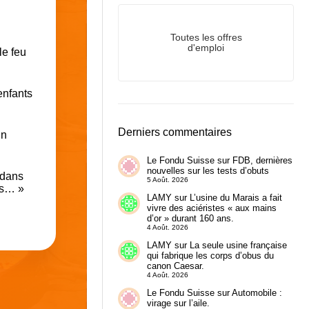
Toutes les offres
d'emploi
le feu
enfants
Derniers commentaires
un
Le Fondu Suisse
sur
FDB, dernières
nouvelles sur les tests d’obuts
 dans
5 Août. 2026
us… »
LAMY
sur
L’usine du Marais a fait
vivre des aciéristes « aux mains
d’or » durant 160 ans.
4 Août. 2026
LAMY
sur
La seule usine française
qui fabrique les corps d’obus du
canon Caesar.
4 Août. 2026
Le Fondu Suisse
sur
Automobile :
virage sur l’aile.