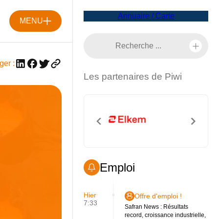
Annuaire / Carte
MENU
ger :
Les partenaires de Piwi
Emploi
Hier
Offre d'emploi !
7:33
Safran News : Résultats
record, croissance industrielle,