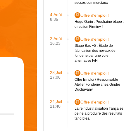
succès commerciaux
4,Août
Offre d'emploi !
8:35
Hugo Garin : Prochaine étape :
direction Firminy !
2,Août
Offre d'emploi !
16:23
Stage Bac +5 : Étude de
fabrication des noyaux de
fonderie par une voie
alternative F/H
28,Juil
Offre d'emploi !
17:06
Offre Emploi / Responsable
Atelier Fonderie chez Gindre
Duchavany
24,Juil
Offre d'emploi !
21:40
La réindustrialisation française
peine à produire des résultats
tangibles.