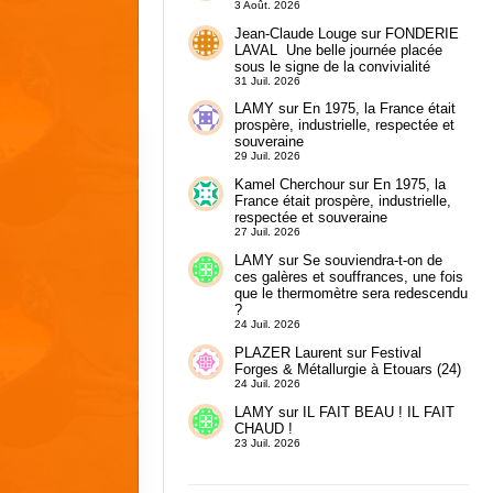
3 Août. 2026
Jean-Claude Louge
sur
FONDERIE
LAVAL Une belle journée placée
sous le signe de la convivialité
31 Juil. 2026
LAMY
sur
En 1975, la France était
prospère, industrielle, respectée et
souveraine
29 Juil. 2026
Kamel Cherchour
sur
En 1975, la
France était prospère, industrielle,
respectée et souveraine
27 Juil. 2026
LAMY
sur
Se souviendra-t-on de
ces galères et souffrances, une fois
que le thermomètre sera redescendu
?
24 Juil. 2026
PLAZER Laurent
sur
Festival
Forges & Métallurgie à Etouars (24)
24 Juil. 2026
LAMY
sur
IL FAIT BEAU ! IL FAIT
CHAUD !
23 Juil. 2026