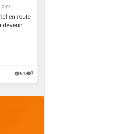
. 2010
riel en route
 devenir
0
678