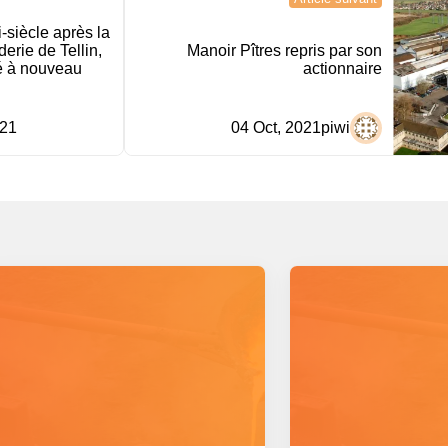
-siècle après la
derie de Tellin,
Manoir Pîtres repris par son
é à nouveau
actionnaire
021
04 Oct, 2021
piwi