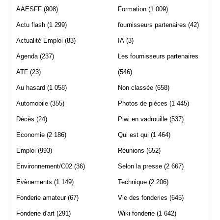
AAESFF
(908)
Formation
(1 009)
Actu flash
(1 299)
fournisseurs partenaires
(42)
Actualité Emploi
(83)
IA
(3)
Agenda
(237)
Les fournisseurs partenaires
ATF
(23)
(546)
Au hasard
(1 058)
Non classée
(658)
Automobile
(355)
Photos de pièces
(1 445)
Décès
(24)
Piwi en vadrouille
(537)
Economie
(2 186)
Qui est qui
(1 464)
Emploi
(993)
Réunions
(652)
Environnement/C02
(36)
Selon la presse
(2 667)
Evènements
(1 149)
Technique
(2 206)
Fonderie amateur
(67)
Vie des fonderies
(645)
Fonderie d'art
(291)
Wiki fonderie
(1 642)