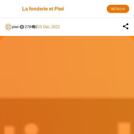
Skip
to
La fonderie et Piwi
MENU
content
piwi
278
2
15 Déc, 2022