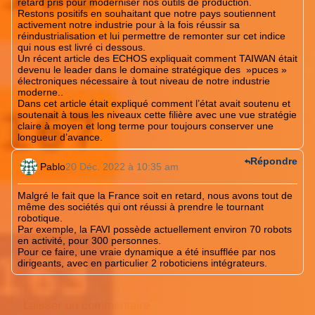
retard pris pour moderniser nos outils de production.
Restons positifs en souhaitant que notre pays soutiennent
activement notre industrie pour à la fois réussir sa
réindustrialisation et lui permettre de remonter sur cet indice
qui nous est livré ci dessous.
Un récent article des ECHOS expliquait comment TAIWAN était
devenu le leader dans le domaine stratégique des »puces »
électroniques nécessaire à tout niveau de notre industrie
moderne..
Dans cet article était expliqué comment l’état avait soutenu et
soutenait à tous les niveaux cette filière avec une vue stratégie
claire à moyen et long terme pour toujours conserver une
longueur d’avance.
Répondre
Pablo
20 Déc. 2022 à 10:35 am
Malgré le fait que la France soit en retard, nous avons tout de
même des sociétés qui ont réussi à prendre le tournant
robotique.
Par exemple, la FAVI possède actuellement environ 70 robots
en activité, pour 300 personnes.
Pour ce faire, une vraie dynamique a été insufflée par nos
dirigeants, avec en particulier 2 roboticiens intégrateurs.
Laisser un commentaire