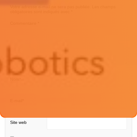
Votre adresse e-mail ne sera pas publiée.
Les champs
obligatoires sont indiqués avec
*
Commentaire
*
Nom
*
E-mail
*
Site web