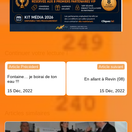
Continuer votre lecture !
Navigation
Article Précédent
Article suivant
de
Fontaine… je boirai de ton
l’article
En allant à Revin (08)
eau !!!
15 Déc, 2022
15 Déc, 2022
Articles similaires