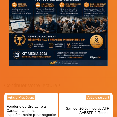
Continuer votre lecture !
Navigation
Article Précédent
Article suivant
de
Fonderie de Bretagne à
l’article
Samedi 20 Juin sortie ATF-
Caudan. Un mois
AAESFF à Rennes
supplémentaire pour négocier