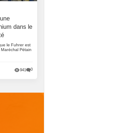
 une
inium dans le
té
que le Fuhrer est
u Maréchal Pétain
0
941