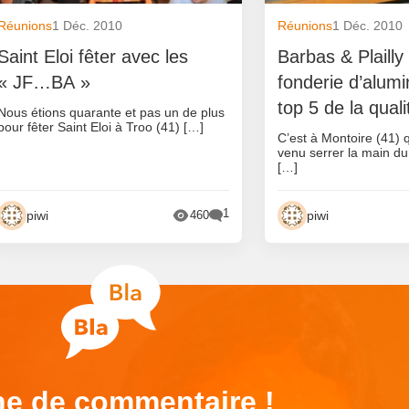
Réunions
1 Déc. 2010
Réunions
1 Déc. 2010
Saint Eloi fêter avec les
Barbas & Plailly
« JF…BA »
fonderie d’alum
top 5 de la quali
Nous étions quarante et pas un de plus
pour fêter Saint Eloi à Troo (41) […]
C’est à Montoire (41) 
venu serrer la main d
[…]
1
piwi
piwi
460
e de commentaire !