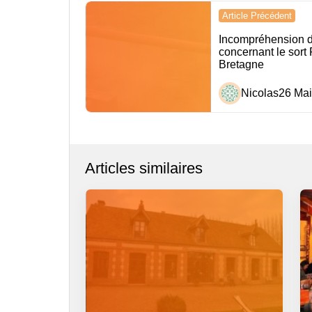
Navigation
Article Précédent
de
Incompréhension d
concernant le sort
l’article
Bretagne
Nicolas
26 Mai
Articles similaires