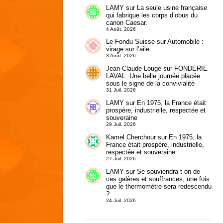
LAMY
sur
La seule usine française
qui fabrique les corps d’obus du
canon Caesar.
4 Août. 2026
Le Fondu Suisse
sur
Automobile :
virage sur l’aile.
3 Août. 2026
Jean-Claude Louge
sur
FONDERIE
LAVAL Une belle journée placée
sous le signe de la convivialité
31 Juil. 2026
LAMY
sur
En 1975, la France était
prospère, industrielle, respectée et
souveraine
29 Juil. 2026
Kamel Cherchour
sur
En 1975, la
France était prospère, industrielle,
respectée et souveraine
27 Juil. 2026
LAMY
sur
Se souviendra-t-on de
ces galères et souffrances, une fois
que le thermomètre sera redescendu
?
24 Juil. 2026