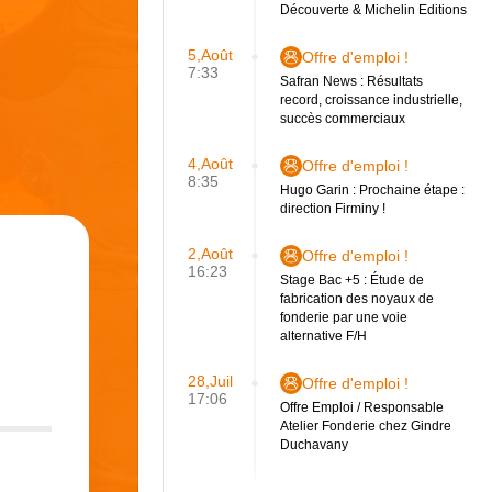
Découverte & Michelin Editions
5,Août
Offre d'emploi !
7:33
Safran News : Résultats
record, croissance industrielle,
succès commerciaux
4,Août
Offre d'emploi !
8:35
Hugo Garin : Prochaine étape :
direction Firminy !
2,Août
Offre d'emploi !
16:23
Stage Bac +5 : Étude de
fabrication des noyaux de
fonderie par une voie
alternative F/H
28,Juil
Offre d'emploi !
17:06
Offre Emploi / Responsable
Atelier Fonderie chez Gindre
Duchavany