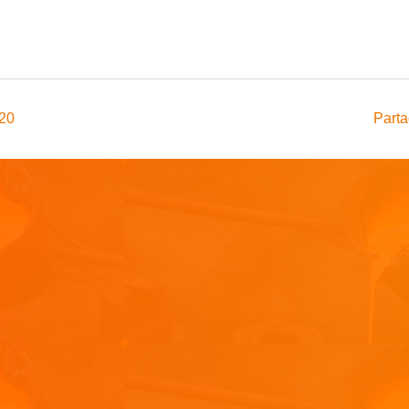
020
Parta