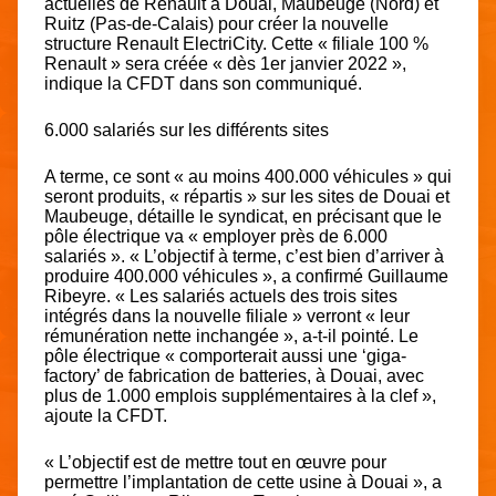
actuelles de Renault à Douai, Maubeuge (Nord) et
Ruitz (Pas-de-Calais) pour créer la nouvelle
structure Renault ElectriCity. Cette « filiale 100 %
Renault » sera créée « dès 1er janvier 2022 »,
indique la CFDT dans son communiqué.
6.000 salariés sur les différents sites
A terme, ce sont « au moins 400.000 véhicules » qui
seront produits, « répartis » sur les sites de Douai et
Maubeuge, détaille le syndicat, en précisant que le
pôle électrique va « employer près de 6.000
salariés ». « L’objectif à terme, c’est bien d’arriver à
produire 400.000 véhicules », a confirmé Guillaume
Ribeyre. « Les salariés actuels des trois sites
intégrés dans la nouvelle filiale » verront « leur
rémunération nette inchangée », a-t-il pointé. Le
pôle électrique « comporterait aussi une ‘giga-
factory’ de fabrication de batteries, à Douai, avec
plus de 1.000 emplois supplémentaires à la clef »,
ajoute la CFDT.
« L’objectif est de mettre tout en œuvre pour
permettre l’implantation de cette usine à Douai », a