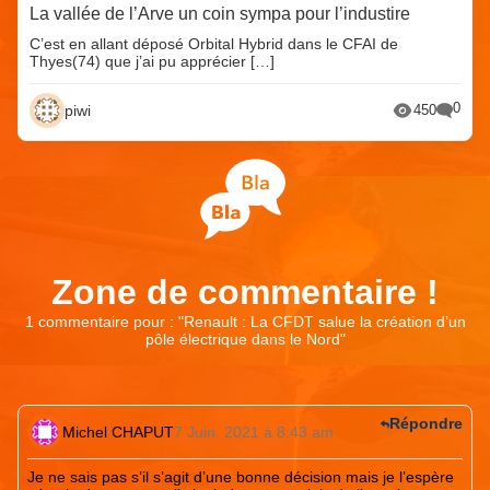
La vallée de l’Arve un coin sympa pour l’industire
C’est en allant déposé Orbital Hybrid dans le CFAI de
Thyes(74) que j’ai pu apprécier […]
0
piwi
450
Zone de commentaire !
1 commentaire pour : "
Renault : La CFDT salue la création d’un
pôle électrique dans le Nord
"
Répondre
Michel CHAPUT
7 Juin. 2021 à 8:43 am
Je ne sais pas s’il s’agit d’une bonne décision mais je l’espère