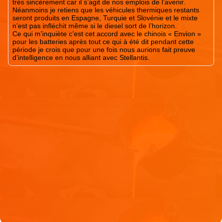
très sincèrement car il s’agit de nos emplois de l’avenir.
Néanmoins je retiens que les véhicules thermiques restants
seront produits en Espagne, Turquie et Slovénie et le mixte
n’est pas infléchit même si le diesel sort de l’horizon.
Ce qui m’inquiète c’est cet accord avec le chinois « Envion »
pour les batteries après tout ce qui à été dit pendant cette
période je crois que pour une fois nous aurions fait preuve
d’intelligence en nous alliant avec Stellantis.
Laisser un commentaire
Votre adresse e-mail ne sera pas publiée.
Les champs
obligatoires sont indiqués avec
*
Commentaire
*