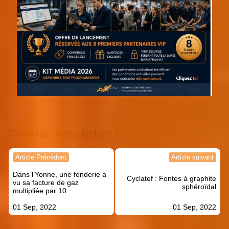
Continuer votre lecture !
Navigation
Article Précédent
Article suivant
de
Dans l’Yonne, une fonderie a
l’article
Cyclatef : Fontes à graphite
vu sa facture de gaz
sphéroïdal
multipliée par 10
01 Sep, 2022
01 Sep, 2022