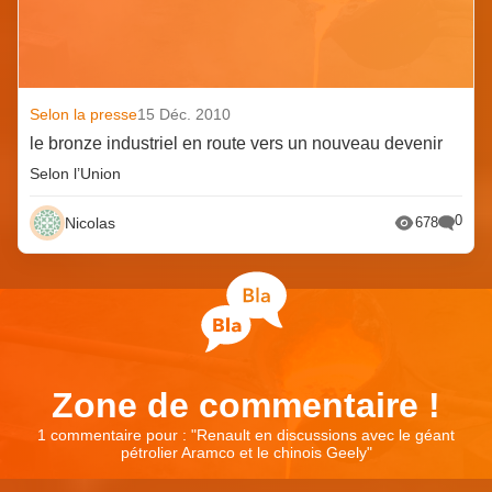
Selon la presse
15 Déc. 2010
le bronze industriel en route vers un nouveau devenir
Selon l’Union
0
Nicolas
678
Zone de commentaire !
1 commentaire pour : "
Renault en discussions avec le géant
pétrolier Aramco et le chinois Geely
"