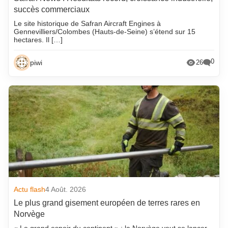
succès commerciaux
Le site historique de Safran Aircraft Engines à
Gennevilliers/Colombes (Hauts-de-Seine) s’étend sur 15
hectares. Il […]
0
piwi
26
Actu flash
4 Août. 2026
Le plus grand gisement européen de terres rares en
Norvège
« Le grand espoir du continent » : la Norvège veut se lancer