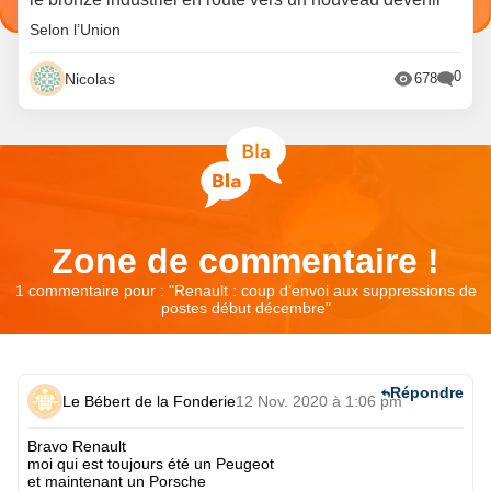
Selon l’Union
0
Nicolas
678
Zone de commentaire !
1 commentaire pour : "
Renault : coup d’envoi aux suppressions de
postes début décembre
"
Répondre
Le Bébert de la Fonderie
12 Nov. 2020 à 1:06 pm
Bravo Renault
moi qui est toujours été un Peugeot
et maintenant un Porsche