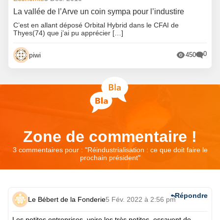
La vallée de l’Arve un coin sympa pour l’industire
C’est en allant déposé Orbital Hybrid dans le CFAI de
Thyes(74) que j’ai pu apprécier […]
0
piwi
450
Zone de commentaire !
3 commentaires pour : "
Réindustrialisation : ce que doit faire le
prochain président
"
Répondre
Le Bébert de la Fonderie
5 Fév. 2022 à 2:56 pm
Les petites entreprises, voire les très petites, essayent de