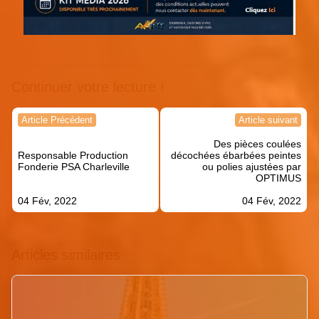
Continuer votre lecture !
Navigation
Article Précédent
Article suivant
de
Des pièces coulées
l’article
Responsable Production
décochées ébarbées peintes
Fonderie PSA Charleville
ou polies ajustées par
OPTIMUS
04 Fév, 2022
04 Fév, 2022
Articles similaires