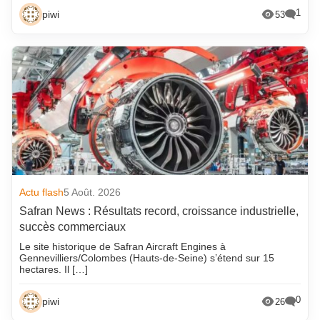
1
piwi
53
Actu flash
5 Août. 2026
Safran News : Résultats record, croissance industrielle,
succès commerciaux
Le site historique de Safran Aircraft Engines à
Gennevilliers/Colombes (Hauts-de-Seine) s’étend sur 15
hectares. Il […]
0
piwi
26