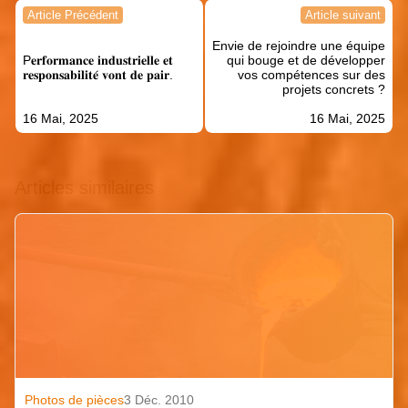
Navigation
Article Précédent
Article suivant
de
Envie de rejoindre une équipe
l’article
P𝐞𝐫𝐟𝐨𝐫𝐦𝐚𝐧𝐜𝐞 𝐢𝐧𝐝𝐮𝐬𝐭𝐫𝐢𝐞𝐥𝐥𝐞 𝐞𝐭
qui bouge et de développer
𝐫𝐞𝐬𝐩𝐨𝐧𝐬𝐚𝐛𝐢𝐥𝐢𝐭𝐞́ 𝐯𝐨𝐧𝐭 𝐝𝐞 𝐩𝐚𝐢𝐫.
vos compétences sur des
projets concrets ?
16 Mai, 2025
16 Mai, 2025
Articles similaires
Photos de pièces
3 Déc. 2010