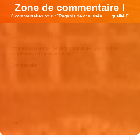
Zone de commentaire !
0 commentaires pour : "
Regards de chaussée ….. qualité !
"
Laisser un commentaire
Votre adresse e-mail ne sera pas publiée.
Les champs
obligatoires sont indiqués avec
*
Commentaire
*
Nom
*