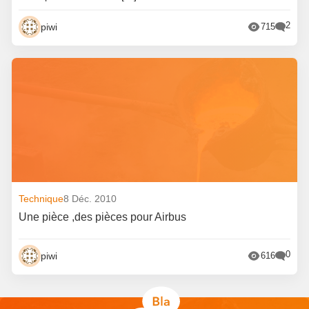
2
piwi
715
Technique
8 Déc. 2010
Une pièce ,des pièces pour Airbus
0
piwi
616