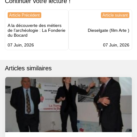
Continuer votre lecture !
Navigation
Article Précédent
Article suivant
de
A la découverte des métiers
l’article
de l’archéologie : La Fonderie
Dieselgate (film Arte )
du Bocard
07 Juin, 2026
07 Juin, 2026
Articles similaires