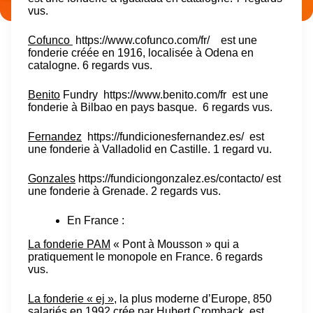
vus.
Cofunco
https://www.cofunco.com/fr/
est une
fonderie créée en 1916, localisée à Odena en
catalogne. 6 regards vus.
Benito
Fundry
https://www.benito.com/fr
est une
fonderie à Bilbao en pays basque. 6 regards vus.
Fernandez
https://fundicionesfernandez.es/
est
une fonderie à Valladolid en Castille. 1 regard vu.
Gonzales
https://fundiciongonzalez.es/contacto/
est
une fonderie à Grenade. 2 regards vus.
En France :
La fonderie PAM
« Pont à Mousson » qui a
pratiquement le monopole en France. 6 regards
vus.
La fonderie « ej »,
la plus moderne d’Europe, 850
salariés en 1992 crée par Hubert Cromback, est