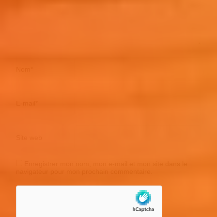
Nom
*
E-mail
*
Site web
Enregistrer mon nom, mon e-mail et mon site dans le
navigateur pour mon prochain commentaire.