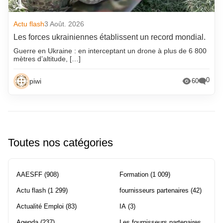
Actu flash
3 Août. 2026
Les forces ukrainiennes établissent un record mondial.
Guerre en Ukraine : en interceptant un drone à plus de 6 800
mètres d’altitude, […]
0
piwi
60
Toutes nos catégories
AAESFF
(908)
Formation
(1 009)
Actu flash
(1 299)
fournisseurs partenaires
(42)
Actualité Emploi
(83)
IA
(3)
Agenda
(237)
Les fournisseurs partenaires