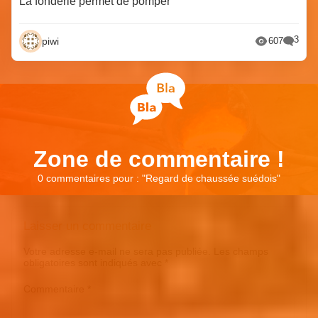
La fonderie permet de pomper
3
piwi
607
Zone de commentaire !
0 commentaires pour : "
Regard de chaussée suédois
"
Laisser un commentaire
Votre adresse e-mail ne sera pas publiée.
Les champs
obligatoires sont indiqués avec
*
Commentaire
*