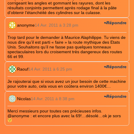
corrigeant les angles et gommant les rayures, dont les
résultats conjoints permettent après rodage final à la pâte
d’obtenir l’étanchéité des cylindres sur la culasse.
Répondre
anonyme
14 Avr. 2011 à 3:28 pm
Trop tard pour le demander à Maurice Alaphilippe. Tu viens de
nous dire qu’il est parti « faire » la route mythique des Etats
Unis. Souhaitons qu’il ne fasse pas quelques tonneaux
spectaculaires lors du croisement très dangereux des routes
66 et 99.
Répondre
Raouf
14 Avr. 2011 à 6:25 pm
Je rajouterai que si vous avez un jour besoin de cette machine
pour votre auto, cela vous en coûtera environ 1400€…
Répondre
Nicolas
14 Avr. 2011 à 8:38 pm
Merci messieurs pour toutes ces précieuses infos.
@anonyme : et encore plus avec la 69!…désolé…ok je sors