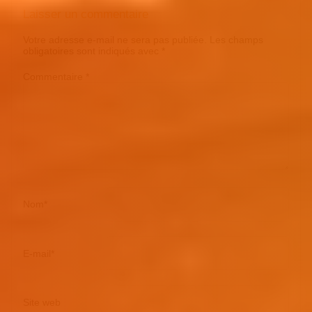
Laisser un commentaire
Votre adresse e-mail ne sera pas publiée.
Les champs
obligatoires sont indiqués avec
*
Commentaire
*
Nom
*
E-mail
*
Site web