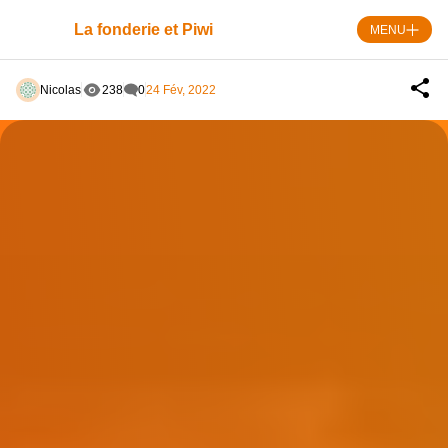
Skip
to
La fonderie et Piwi
MENU
content
Nicolas
238
0
24 Fév, 2022