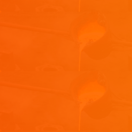
Laisser un commentaire
Votre adresse e-mail ne sera pas publiée.
Les champs
obligatoires sont indiqués avec
*
Commentaire
*
Nom
*
E-mail
*
Site web