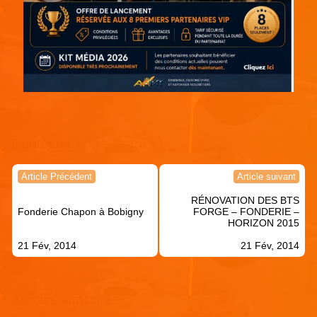
Continuer votre lecture !
Navigation
Article Précédent
Article suivant
de
RÉNOVATION DES BTS
l’article
Fonderie Chapon à Bobigny
FORGE – FONDERIE –
HORIZON 2015
21 Fév, 2014
21 Fév, 2014
Articles similaires