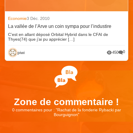
Economie
3 Déc. 2010
La vallée de l’Arve un coin sympa pour l’industire
C’est en allant déposé Orbital Hybrid dans le CFAI de
Thyes(74) que j’ai pu apprécier […]
0
piwi
450
Zone de commentaire !
0 commentaires pour : "
Rachat de la fonderie Rybacki par
Bourguignon
"