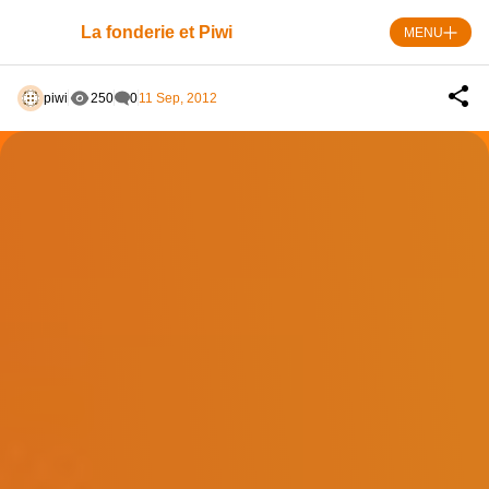
Skip
to
La fonderie et Piwi
MENU
content
piwi
250
0
11 Sep, 2012