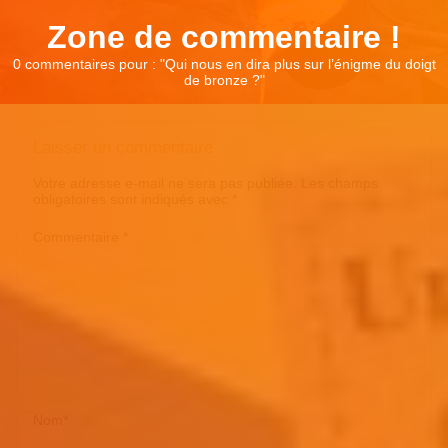
Zone de commentaire !
0 commentaires pour : "
Qui nous en dira plus sur l’énigme du doigt
de bronze ?
"
Laisser un commentaire
Votre adresse e-mail ne sera pas publiée.
Les champs
obligatoires sont indiqués avec
*
Commentaire
*
Nom
*