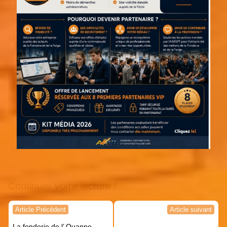
Continuer votre lecture !
Navigation
Article Précédent
Article suivant
de
La fonderie de l’ Ouanne