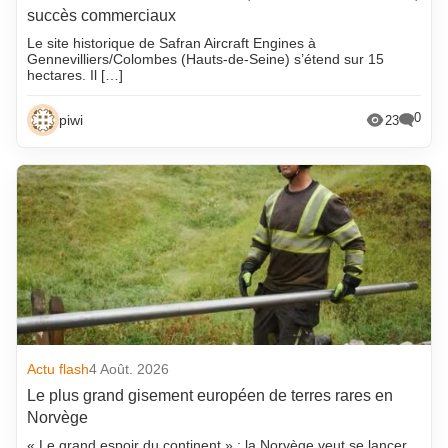
succès commerciaux
Le site historique de Safran Aircraft Engines à
Gennevilliers/Colombes (Hauts-de-Seine) s’étend sur 15
hectares. Il […]
0
piwi
23
Actu flash
4 Août. 2026
Le plus grand gisement européen de terres rares en
Norvège
« Le grand espoir du continent » : la Norvège veut se lancer