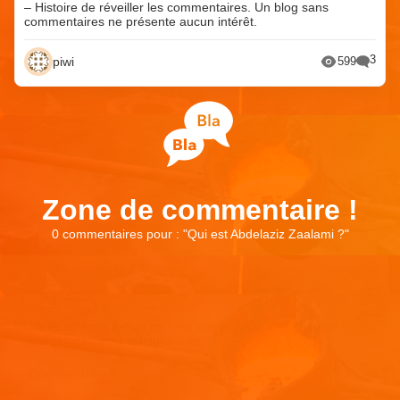
– Histoire de réveiller les commentaires. Un blog sans
commentaires ne présente aucun intérêt.
3
piwi
599
Zone de commentaire !
0 commentaires pour : "
Qui est Abdelaziz Zaalami ?
"
Laisser un commentaire
Votre adresse e-mail ne sera pas publiée.
Les champs
obligatoires sont indiqués avec
*
Commentaire
*