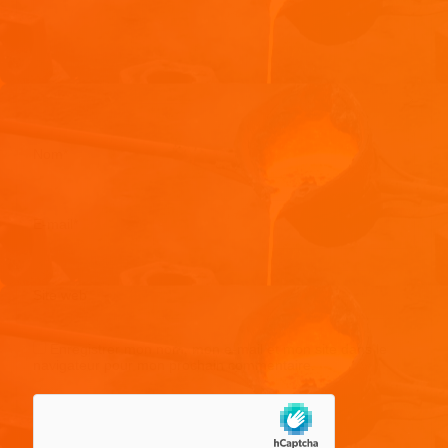
Nom
*
E-mail
*
Site web
Enregistrer mon nom, mon e-mail et mon site dans le
navigateur pour mon prochain commentaire.