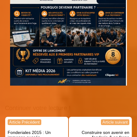
Continuer votre lecture !
Navigation
Article Précédent
Article suivant
de
Fonderiales 2015 : Un
Construire son avenir en
l’article