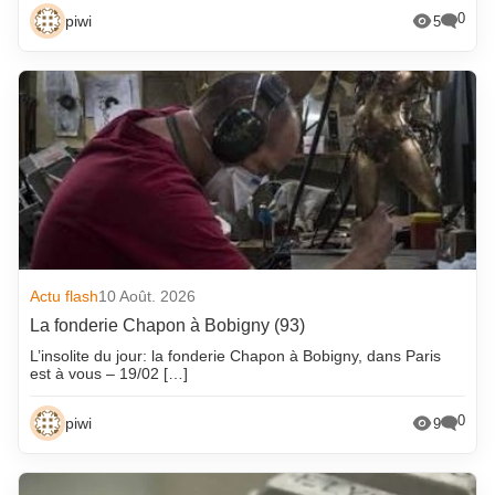
0
piwi
5
Actu flash
10 Août. 2026
La fonderie Chapon à Bobigny (93)
L’insolite du jour: la fonderie Chapon à Bobigny, dans Paris
est à vous – 19/02 […]
0
piwi
9