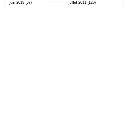
juin 2019
(57)
juillet 2011
(120)
mai 2019
(70)
juin 2011
(58)
avril 2019
(106)
mai 2011
(82)
mars 2019
(102)
avril 2011
(70)
février 2019
(95)
mars 2011
(71)
janvier 2019
(73)
février 2011
(65)
décembre 2018
(65)
janvier 2011
(82)
novembre 2018
(107)
décembre 2010
(68)
octobre 2018
(96)
Les partenaire de Piwi