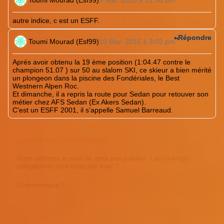
Toumi Mourad (Esf99)
9 Mar. 2015 à 12:56 pm
autre indice, c est un ESFF.
Répondre
Toumi Mourad (Esf99)
10 Mar. 2015 à 3:02 pm
Aprés avoir obtenu la 19 ème position (1:04.47 contre le
champion 51.07 ) sur 50 au slalom SKI, ce skieur a bien mérité
un plongeon dans la piscine des Fondériales, le Best
Westnern Alpen Roc.
Et dimanche, il a repris la route pour Sedan pour retouver son
métier chez AFS Sedan (Ex Akers Sedan).
C’est un ESFF 2001, il s’appelle Samuel Barreaud.
Laisser un commentaire
Votre adresse e-mail ne sera pas publiée.
Les champs
obligatoires sont indiqués avec
*
Commentaire
*