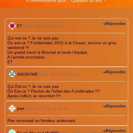
5 commentaires pour : "
Question du soir ?
"
Répondre
ET
9 Mar. 2015 à 8:25 am
Qui est-ce ? Je ne sais pas
Ou est-ce ? Fondériales 2015 à la Clusaz, encore un gros
weekend !!!
Un grand merci à Mourad et toute l’équipe,
A l’année prochaine….
ET
Répondre
ANONYME
9 Mar. 2015 à 9:45 am
Qui Est-ce ? Je ne sais pas
Où Est-ce ? Piscine de l’hôtel des Fondériales !!!!
Après l’effort, le réconfort !!!!
Répondre
piwi
9 Mar. 2015 à 10:34 am
Piwi reconnait un fondeur ardennais.
Répondre