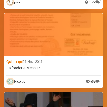
7
piwi
1122
Qui est qui
21 Nov. 2011
La fonderie Messier
2
Nicolas
562