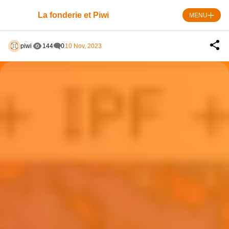
Skip
to
La fonderie et Piwi
MENU
content
piwi
144
0
10 Nov, 2023