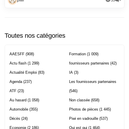
piwi
55
Toutes nos catégories
AAESFF
(908)
Formation
(1 009)
Actu flash
(1 299)
fournisseurs partenaires
(42)
Actualité Emploi
(83)
IA
(3)
Agenda
(237)
Les fournisseurs partenaires
ATF
(23)
(546)
Au hasard
(1 058)
Non classée
(658)
Automobile
(355)
Photos de pièces
(1 445)
Décès
(24)
Piwi en vadrouille
(537)
Economie
(2 186)
Qui est qui
(1 464)