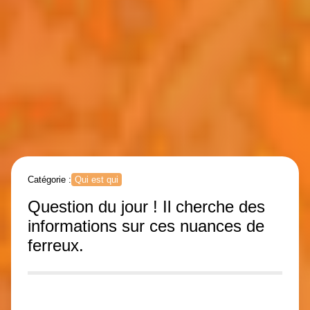
Catégorie :
Qui est qui
Question du jour ! Il cherche des
informations sur ces nuances de
ferreux.
9
n