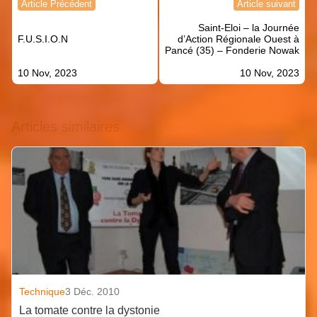
Article Précédent
Article suivant
de
Saint-Eloi – la Journée
l’article
F.U.S.I.O.N
d’Action Régionale Ouest à
Pancé (35) – Fonderie Nowak
10 Nov, 2023
10 Nov, 2023
Articles similaires
Technique
3 Déc. 2010
La tomate contre la dystonie