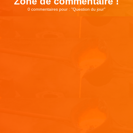
Zone de commentaire !
0 commentaires pour : "
Question du jour
"
Laisser un commentaire
Votre adresse e-mail ne sera pas publiée.
Les champs
obligatoires sont indiqués avec
*
Commentaire
*
Nom
*
E-mail
*