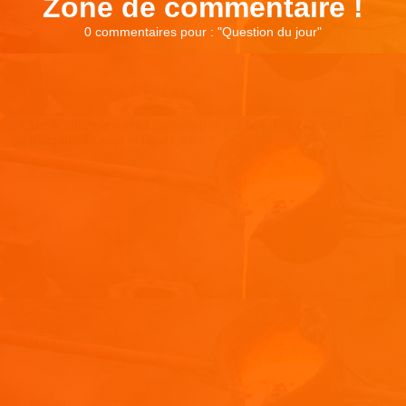
Zone de commentaire !
0 commentaires pour : "
Question du jour
"
Laisser un commentaire
Votre adresse e-mail ne sera pas publiée.
Les champs
obligatoires sont indiqués avec
*
Commentaire
*
Nom
*
E-mail
*