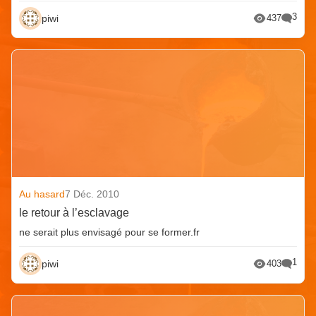
3
piwi
437
Au hasard
7 Déc. 2010
le retour à l’esclavage
ne serait plus envisagé pour se former.fr
1
piwi
403