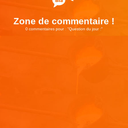
Zone de commentaire !
0 commentaires pour : "
Question du jour :
"
Laisser un commentaire
Votre adresse e-mail ne sera pas publiée.
Les champs
obligatoires sont indiqués avec
*
Commentaire
*
Nom
*