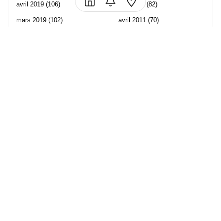
avril 2019
(106)
mai 2011
(82)
mars 2019
(102)
avril 2011
(70)
février 2019
(95)
mars 2011
(71)
janvier 2019
(73)
février 2011
(65)
décembre 2018
(65)
janvier 2011
(82)
novembre 2018
(107)
décembre 2010
(68)
octobre 2018
(96)
Les partenaire de Piwi