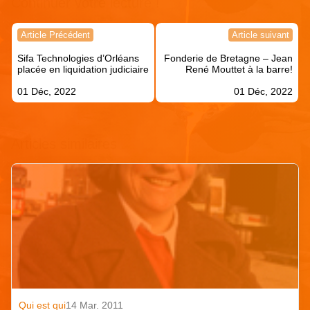
Continuer votre lecture !
Navigation
Article Précédent
Article suivant
de
Sifa Technologies d’Orléans
Fonderie de Bretagne – Jean
l’article
placée en liquidation judiciaire
René Mouttet à la barre!
01 Déc, 2022
01 Déc, 2022
Articles similaires
Qui est qui
14 Mar. 2011