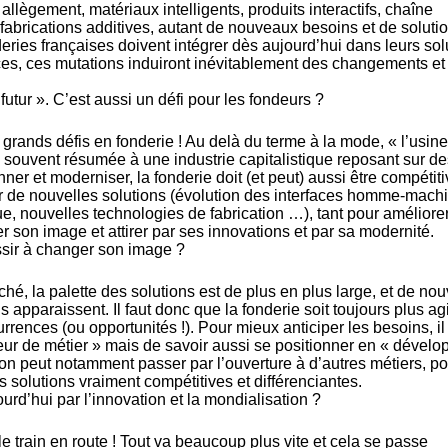
allègement, matériaux intelligents, produits interactifs, chaîne
fabrications additives, autant de nouveaux besoins et de soluti
eries françaises doivent intégrer dès aujourd’hui dans leurs sol
s, ces mutations induiront inévitablement des changements et
utur ». C’est aussi un défi pour les fondeurs ?
grands défis en fonderie ! Au delà du terme à la mode, « l’usin
 : souvent résumée à une industrie capitalistique reposant sur de
nner et moderniser, la fonderie doit (et peut) aussi être compétiti
rer de nouvelles solutions (évolution des interfaces homme-mach
, nouvelles technologies de fabrication …), tant pour améliore
 son image et attirer par ses innovations et par sa modernité.
ssir à changer son image ?
é, la palette des solutions est de plus en plus large, et de no
apparaissent. Il faut donc que la fonderie soit toujours plus agi
rrences (ou opportunités !). Pour mieux anticiper les besoins, il
deur de métier » mais de savoir aussi se positionner en « dévelo
tion peut notamment passer par l’ouverture à d’autres métiers, p
solutions vraiment compétitives et différenciantes.
rd’hui par l’innovation et la mondialisation ?
s le train en route ! Tout va beaucoup plus vite et cela se passe