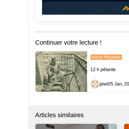
Continuer votre lecture !
Navigation
Article Précédent
de
12 h pétante
l’article
piwi
05 Jan, 2
Articles similaires