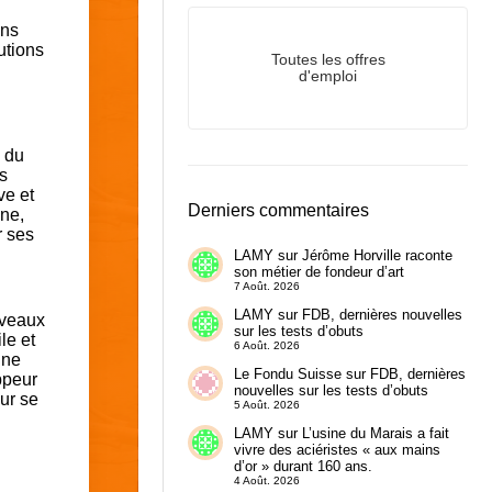
ons
utions
Toutes les offres
d'emploi
e du
s
ve et
Derniers commentaires
ine,
r ses
LAMY
sur
Jérôme Horville raconte
son métier de fondeur d’art
7 Août. 2026
LAMY
sur
FDB, dernières nouvelles
uveaux
sur les tests d’obuts
le et
6 Août. 2026
 ne
Le Fondu Suisse
sur
FDB, dernières
ppeur
nouvelles sur les tests d’obuts
our se
5 Août. 2026
LAMY
sur
L’usine du Marais a fait
vivre des aciéristes « aux mains
d’or » durant 160 ans.
4 Août. 2026