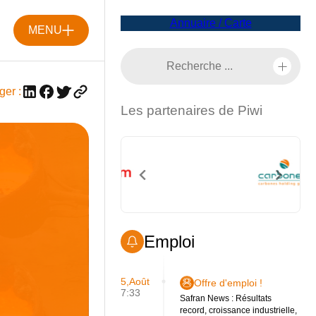
Annuaire / Carte
MENU
ger :
Les partenaires de Piwi
Emploi
5,Août
Offre d'emploi !
7:33
Safran News : Résultats
record, croissance industrielle,