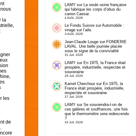
nt
LAMY
sur
La seule usine française
n nous
qui fabrique les corps d’obus du
canon Caesar.
4 Août. 2026
 la
rielle,
Le Fondu Suisse
sur
Automobile :
virage sur l’aile.
t
3 Août. 2026
Jean-Claude Louge
sur
FONDERIE
LAVAL Une belle journée placée
sous le signe de la convivialité
agner
31 Juil. 2026
jeux
LAMY
sur
En 1975, la France était
sion
prospère, industrielle, respectée et
mes
souveraine
hine,
29 Juil. 2026
les
Kamel Cherchour
sur
En 1975, la
s
France était prospère, industrielle,
respectée et souveraine
27 Juil. 2026
r les
LAMY
sur
Se souviendra-t-on de
ces galères et souffrances, une fois
que le thermomètre sera redescendu
?
ent de
24 Juil. 2026
,
encore