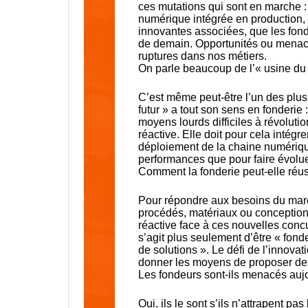
ces mutations qui sont en marche : 
numérique intégrée en production, 
innovantes associées, que les fond
de demain. Opportunités ou menace
ruptures dans nos métiers.
On parle beaucoup de l’« usine du f
C’est même peut-être l’un des plus 
futur » a tout son sens en fonderie
moyens lourds difficiles à révolutio
réactive. Elle doit pour cela intég
déploiement de la chaine numérique
performances que pour faire évoluer
Comment la fonderie peut-elle réu
Pour répondre aux besoins du march
procédés, matériaux ou conceptions 
réactive face à ces nouvelles concu
s’agit plus seulement d’être « fon
de solutions ». Le défi de l’innova
donner les moyens de proposer des 
Les fondeurs sont-ils menacés aujou
Oui, ils le sont s’ils n’attrapent pa