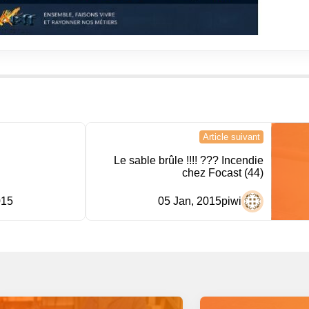
Article suivant
Le sable brûle !!!! ??? Incendie
chez Focast (44)
015
05 Jan, 2015
piwi