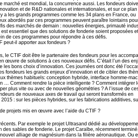
e marché est mondial, la concurrence aussi. Les fondeurs doive
innovation et de R&D nationales et internationales, et sur ce pla
Il y a les grands programmes comme les 34 plans en France, ou
eux abordés par ces programmes peuvent paraître lointains pour
défis des marchés de demain : nouvelles énergies, primauté indust
l est essentiel que des solutions de fonderie soient proposées e
in de ces programmes pour répondre à ces défis.
 peut-il apporter aux fondeurs ?
, le CTIF doit être le partenaire des fondeurs pour les accomp
n œuvre de solutions à ces nouveaux défis. C’était l’un des en
re les bons choix d’innovation. Ces journées ont donc été l’occa
es fondeurs les grands enjeux d’innovation et de cibler des thè
 aux thèmes habituels: conception hybride, interface homme-mac
on … Comment rendre la pièce intelligente ? Comment intégrer 
per plus vite ou avec de nouvelles géométries ? A l’issue de ce
ndeurs de nouveaux axes de travail qui seront transformés en
2015 : sur les pièces hybrides, sur les fabrications additives, su
e projets mis en œuvre avec l’aide du CTIF ?
ts récents. Par exemple le projet Ultrasand dédié au développem
n des sables de fonderie. Le projet Caraïbe, récemment terminé
 nouvel alliage de magnésium dans la filière aéronautique. Ou 