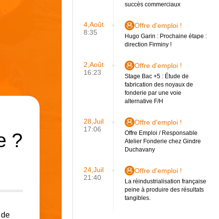
succès commerciaux
4,Août
Offre d'emploi !
8:35
Hugo Garin : Prochaine étape :
direction Firminy !
2,Août
Offre d'emploi !
16:23
Stage Bac +5 : Étude de
fabrication des noyaux de
fonderie par une voie
alternative F/H
28,Juil
Offre d'emploi !
17:06
e ?
Offre Emploi / Responsable
Atelier Fonderie chez Gindre
Duchavany
)
24,Juil
Offre d'emploi !
21:40
La réindustrialisation française
peine à produire des résultats
tangibles.
 de