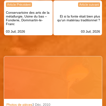
Navigation
Article Précédent
Article suivant
de
Conservartoire des arts de la
l’article
métallurgie, Usine du bas –
Et si la fonte était bien plus
Fonderie, Dommartin-le-
qu’un matériau traditionnel ?
Franc
03 Juil, 2026
03 Juil, 2026
Articles similaires
Photos de pièces
3 Déc. 2010