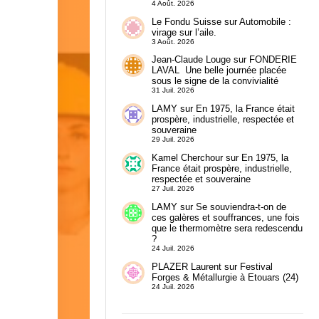
4 Août. 2026
Le Fondu Suisse
sur
Automobile :
virage sur l’aile.
3 Août. 2026
Jean-Claude Louge
sur
FONDERIE
LAVAL Une belle journée placée
sous le signe de la convivialité
31 Juil. 2026
LAMY
sur
En 1975, la France était
prospère, industrielle, respectée et
souveraine
29 Juil. 2026
Kamel Cherchour
sur
En 1975, la
France était prospère, industrielle,
respectée et souveraine
27 Juil. 2026
LAMY
sur
Se souviendra-t-on de
ces galères et souffrances, une fois
que le thermomètre sera redescendu
?
24 Juil. 2026
PLAZER Laurent
sur
Festival
Forges & Métallurgie à Etouars (24)
24 Juil. 2026