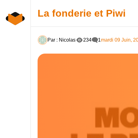
Skip
to
La fonderie et Piwi
content
Par : Nicolas
234
1
mardi 09 Juin, 2