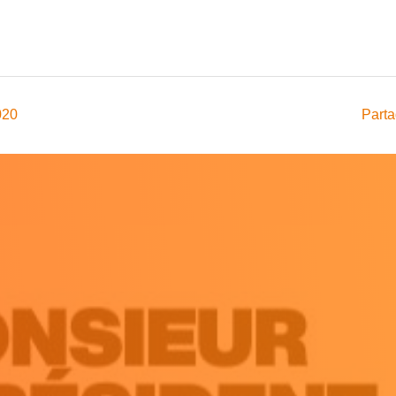
020
Parta