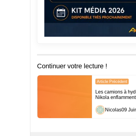
Continuer votre lecture !
Navigation
Article Précédent
de
Les camions à hyd
Nikola enflamment 
l’article
Nicolas
09 Jui