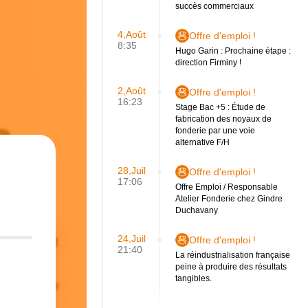
succès commerciaux
4,Août
Offre d'emploi !
8:35
Hugo Garin : Prochaine étape :
direction Firminy !
2,Août
Offre d'emploi !
16:23
Stage Bac +5 : Étude de
fabrication des noyaux de
fonderie par une voie
alternative F/H
28,Juil
Offre d'emploi !
17:06
Offre Emploi / Responsable
Atelier Fonderie chez Gindre
Duchavany
24,Juil
Offre d'emploi !
21:40
La réindustrialisation française
peine à produire des résultats
tangibles.