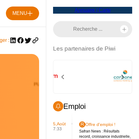
Annuaire / Carte
MENU
ger :
Les partenaires de Piwi
Emploi
5,Août
Offre d'emploi !
7:33
Safran News : Résultats
record, croissance industrielle,