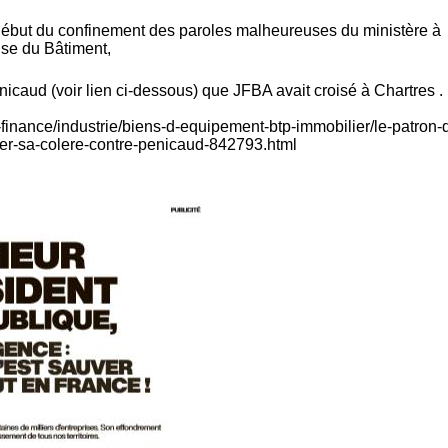
au début du confinement des paroles malheureuses du ministère à
ise du Bâtiment,
icaud (voir lien ci-dessous) que JFBA avait croisé à Chartres .
s-finance/industrie/biens-d-equipement-btp-immobilier/le-patron-
ter-sa-colere-contre-penicaud-842793.html