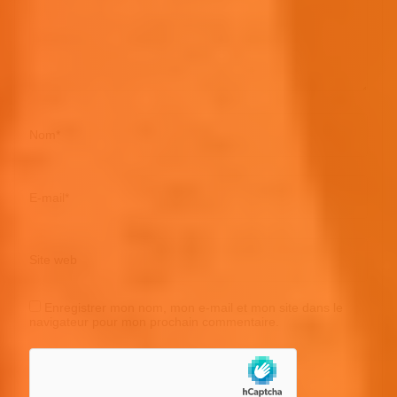
Nom
*
E-mail
*
Site web
Enregistrer mon nom, mon e-mail et mon site dans le
navigateur pour mon prochain commentaire.