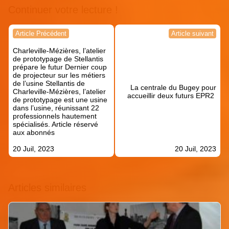
Continuer votre lecture !
Navigation
Article Précédent
Article suivant
de
Charleville-Mézières, l’atelier
l’article
de prototypage de Stellantis
prépare le futur Dernier coup
de projecteur sur les métiers
de l’usine Stellantis de
La centrale du Bugey pour
Charleville-Mézières, l’atelier
accueillir deux futurs EPR2
de prototypage est une usine
dans l’usine, réunissant 22
professionnels hautement
spécialisés. Article réservé
aux abonnés
20 Juil, 2023
20 Juil, 2023
Articles similaires