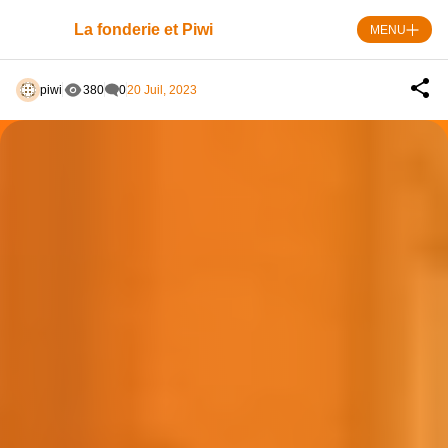
Skip
to
La fonderie et Piwi
MENU
content
piwi
380
0
20 Juil, 2023