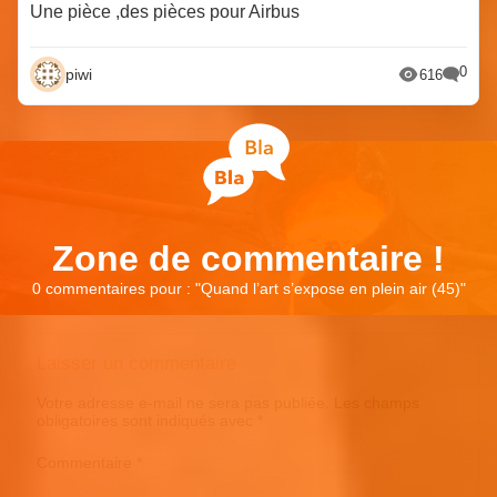
Une pièce ,des pièces pour Airbus
0
piwi
616
Zone de commentaire !
0 commentaires pour : "
Quand l’art s’expose en plein air (45)
"
Laisser un commentaire
Votre adresse e-mail ne sera pas publiée.
Les champs
obligatoires sont indiqués avec
*
Commentaire
*