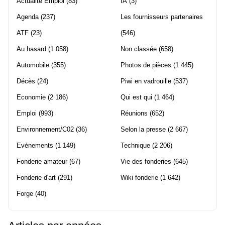
Actualité Emploi
(83)
IA
(3)
Agenda
(237)
Les fournisseurs partenaires
ATF
(23)
(546)
Au hasard
(1 058)
Non classée
(658)
Automobile
(355)
Photos de pièces
(1 445)
Décès
(24)
Piwi en vadrouille
(537)
Economie
(2 186)
Qui est qui
(1 464)
Emploi
(993)
Réunions
(652)
Environnement/C02
(36)
Selon la presse
(2 667)
Evènements
(1 149)
Technique
(2 206)
Fonderie amateur
(67)
Vie des fonderies
(645)
Fonderie d'art
(291)
Wiki fonderie
(1 642)
Forge
(40)