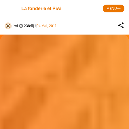
Skip
to
La fonderie et Piwi
MENU
content
piwi
238
1
04 Mai, 2011