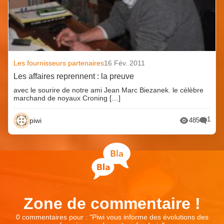
Les fournisseurs partenaires
16 Fév. 2011
Les affaires reprennent : la preuve
avec le sourire de notre ami Jean Marc Biezanek. le célèbre
marchand de noyaux Croning […]
1
piwi
485
Zone de commentaire !
0 commentaires pour : "
Piwi vous informe des évolutions des