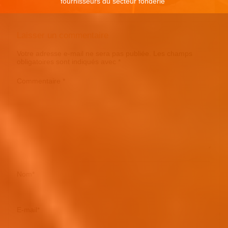
fournisseurs du secteur fonderie
"
Laisser un commentaire
Votre adresse e-mail ne sera pas publiée.
Les champs
obligatoires sont indiqués avec
*
Commentaire
*
Nom
*
E-mail
*