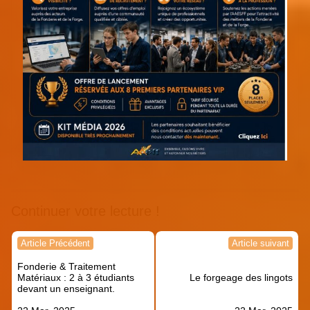
Continuer votre lecture !
Navigation
Article Précédent
Article suivant
de
Fonderie & Traitement
l’article
Matériaux : 2 à 3 étudiants
Le forgeage des lingots
devant un enseignant.