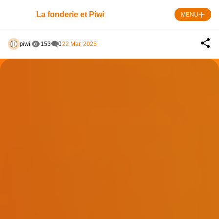
Skip
to
La fonderie et Piwi
MENU
content
piwi
153
0
22 Mar, 2025