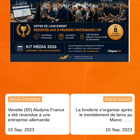
Continuer votre lecture !
Navigation
Article Précédent
Article suivant
de
Venette (60) Aludyne France
La fonderie s’organise après
l’article
a été revendue à une
le tremblement de terre au
entreprise allemande
Maroc…….
10 Sep, 2023
10 Sep, 2023