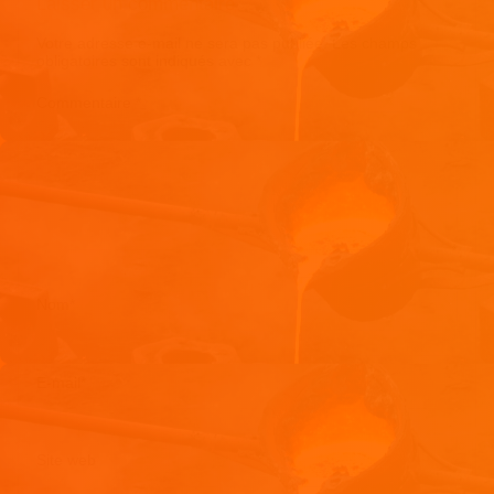
Laisser un commentaire
Votre adresse e-mail ne sera pas publiée.
Les champs
obligatoires sont indiqués avec
*
Commentaire
*
Nom
*
E-mail
*
Site web