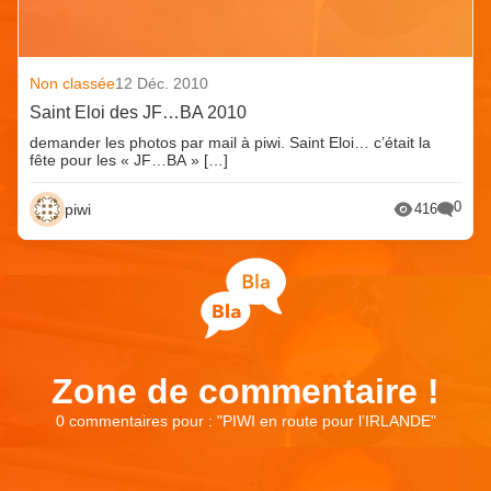
Non classée
12 Déc. 2010
Saint Eloi des JF…BA 2010
demander les photos par mail à piwi. Saint Eloi… c’était la
fête pour les « JF…BA » […]
0
piwi
416
Zone de commentaire !
0 commentaires pour : "
PIWI en route pour l’IRLANDE
"