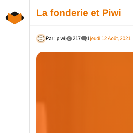
Skip
to
La fonderie et Piwi
content
Par : piwi
217
1
jeudi 12 Août, 2021