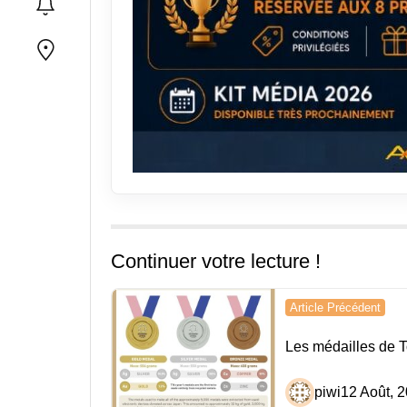
Continuer votre lecture !
Navigation
Article Précédent
de
Les médailles de 
l’article
piwi
12 Août, 