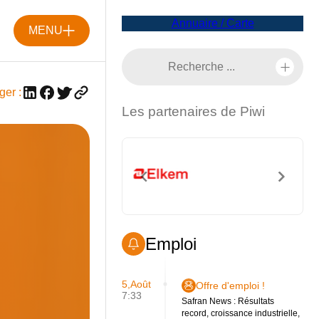
Annuaire / Carte
MENU
ger :
Les partenaires de Piwi
Emploi
5,Août
Offre d'emploi !
7:33
Safran News : Résultats
record, croissance industrielle,