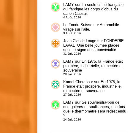
LAMY
sur
La seule usine française
qui fabrique les corps d’obus du
canon Caesar.
4 Août. 2026
Le Fondu Suisse
sur
Automobile :
virage sur l’aile.
3 Août. 2026
Jean-Claude Louge
sur
FONDERIE
LAVAL Une belle journée placée
sous le signe de la convivialité
31 Juil. 2026
LAMY
sur
En 1975, la France était
prospère, industrielle, respectée et
souveraine
29 Juil. 2026
Kamel Cherchour
sur
En 1975, la
France était prospère, industrielle,
respectée et souveraine
27 Juil. 2026
LAMY
sur
Se souviendra-t-on de
ces galères et souffrances, une fois
que le thermomètre sera redescendu
?
24 Juil. 2026