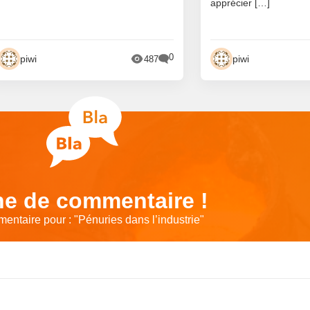
apprécier […]
0
piwi
piwi
487
e de commentaire !
entaire pour : "
Pénuries dans l’industrie
"