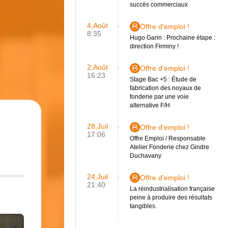
succès commerciaux
4,Août
Offre d'emploi !
8:35
Hugo Garin : Prochaine étape :
direction Firminy !
2,Août
Offre d'emploi !
16:23
Stage Bac +5 : Étude de
fabrication des noyaux de
fonderie par une voie
alternative F/H
28,Juil
Offre d'emploi !
17:06
Offre Emploi / Responsable
Atelier Fonderie chez Gindre
Duchavany
24,Juil
Offre d'emploi !
21:40
La réindustrialisation française
peine à produire des résultats
tangibles.