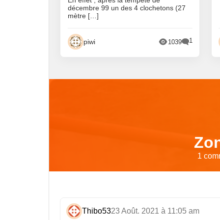
En effet , après la tempête de
décembre 99 un des 4 clochetons (27
mètre […]
1
piwi
1039
Zon
1 comm
Thibo53
23 Août. 2021 à 11:05 am