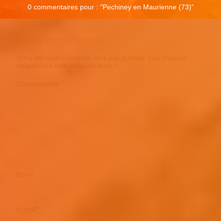
0 commentaires pour : "
Pechiney en Maurienne (73)
"
Laisser un commentaire
Votre adresse e-mail ne sera pas publiée.
Les champs
obligatoires sont indiqués avec
*
Commentaire
*
Nom
*
E-mail
*