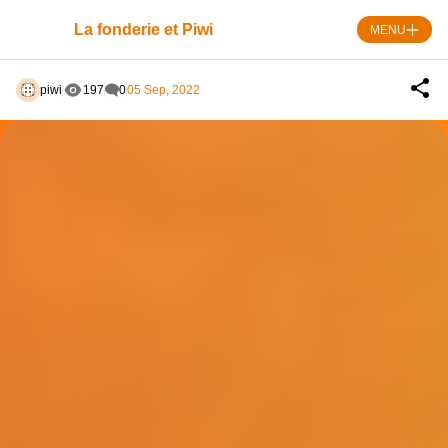
Skip
to
La fonderie et Piwi
MENU
content
piwi
197
0
05 Sep, 2022