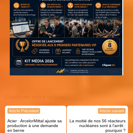
Continuer votre lecture !
Navigation
Article Précédent
Article suivant
de
Acier : ArcelorMittal ajuste sa
La moitié de nos 56 réacteurs
l’article
production à une demande
nucléaires sont à l’arrêt :
en berne
pourquoi ?