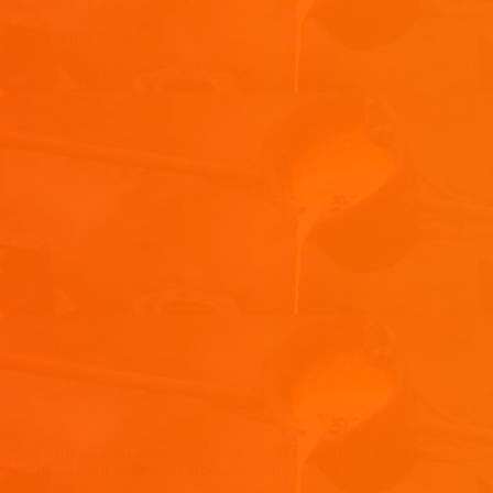
Commentaire
*
Nom
*
E-mail
*
Site web
Enregistrer mon nom, mon e-mail et mon site dans le
navigateur pour mon prochain commentaire.