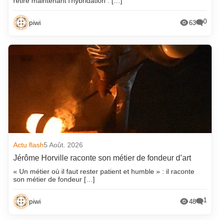
retire maintenant l’hybridation : […]
0
piwi
63
Actu flash
5 Août. 2026
Jérôme Horville raconte son métier de fondeur d’art
« Un métier où il faut rester patient et humble » : il raconte
son métier de fondeur […]
1
piwi
48