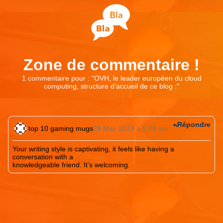
Zone de commentaire !
1 commentaire pour : "
OVH, le leader européen du cloud
computing, structure d’accueil de ce blog :
"
Répondre
top 10 gaming mugs
29 Mai. 2023 à 5:49 am
Your writing style is captivating, it feels like having a
conversation with a
knowledgeable friend. It’s welcoming.
Laisser un commentaire
Votre adresse e-mail ne sera pas publiée.
Les champs
obligatoires sont indiqués avec
*