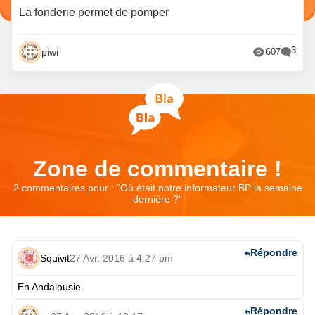
La fonderie permet de pomper
3
piwi
607
Zone de commentaire !
2 commentaires pour : "
Où était notre informateur BP la semaine
dernière ?
"
Répondre
Squivit
27 Avr. 2016 à 4:27 pm
En Andalousie.
Répondre