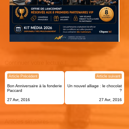
Continuer votre lecture !
Navigation
Article Précédent
Article suivant
de
Bon Anniversaire à la fonderie
Un nouvel alliage : le chocolat
l’article
Paccard
?
27 Avr, 2016
27 Avr, 2016
Articles similaires