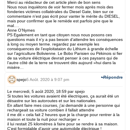
Merci au rédacteur de cet article plein de bon sens
Nous nous inquiétons de voir fermer mois après mois des
fonderies victimes collatérales du Diesel Gate, bien sur ce
commentaire n’est pas écrit pour vanter le mérite du DIESEL,
mais pour confirmer que le remède est parfois pire que le
mal….
Anne O’Nymes
PS Egalement en tant que citoyen nous nous posons ces
questions mais il n’y a pas besoin d’attendre les conséquences
à long ou moyen terme. regardez par exemple les
conséquences de l’exploitataion du Lithium à grande échelle
sur l’agriculture Bolivienne. Le Bobo Parisien ou Pékinois si fier
de sa voiture éléctrique devrait penser à ces paysans qui de
l’autre côté de la terre se trouvent dès aujourd »hui dans la
misère…
Répondre
spejo
5 Août. 2020 à 9:07 pm
Le mercredi, 5 août 2020, 18:59 par spejo
Si toutes les voitures avaient été électriques, ça aurait été un
désastre sur les autoroutes et sur les nationales.
En allant faire mes courses, j’ai demandé à une personne qui
rechargeait sa voiture combien il fallait attendre
il me dit « cela fait 2 heures que je la charge pour rentrer à la
maison et toute la nuit pour recharger »
il lui restait 25 kilomètres à faire pour se rendre à sa maison.
C’est formidable d’avoir une automobile électrique !