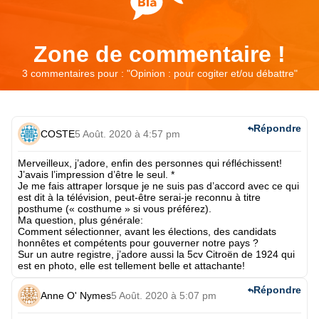
Zone de commentaire !
3 commentaires pour : "
Opinion : pour cogiter et/ou débattre
"
Répondre
COSTE
5 Août. 2020 à 4:57 pm
Merveilleux, j’adore, enfin des personnes qui réfléchissent!
J’avais l’impression d’être le seul. *
Je me fais attraper lorsque je ne suis pas d’accord avec ce qui
est dit à la télévision, peut-être serai-je reconnu à titre
posthume (« costhume » si vous préférez).
Ma question, plus générale:
Comment sélectionner, avant les élections, des candidats
honnêtes et compétents pour gouverner notre pays ?
Sur un autre registre, j’adore aussi la 5cv Citroën de 1924 qui
est en photo, elle est tellement belle et attachante!
Répondre
Anne O' Nymes
5 Août. 2020 à 5:07 pm