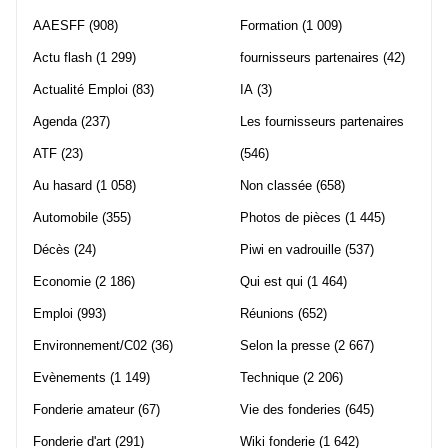
AAESFF
(908)
Formation
(1 009)
Actu flash
(1 299)
fournisseurs partenaires
(42)
Actualité Emploi
(83)
IA
(3)
Agenda
(237)
Les fournisseurs partenaires
ATF
(23)
(546)
Au hasard
(1 058)
Non classée
(658)
Automobile
(355)
Photos de pièces
(1 445)
Décès
(24)
Piwi en vadrouille
(537)
Economie
(2 186)
Qui est qui
(1 464)
Emploi
(993)
Réunions
(652)
Environnement/C02
(36)
Selon la presse
(2 667)
Evènements
(1 149)
Technique
(2 206)
Fonderie amateur
(67)
Vie des fonderies
(645)
Fonderie d'art
(291)
Wiki fonderie
(1 642)