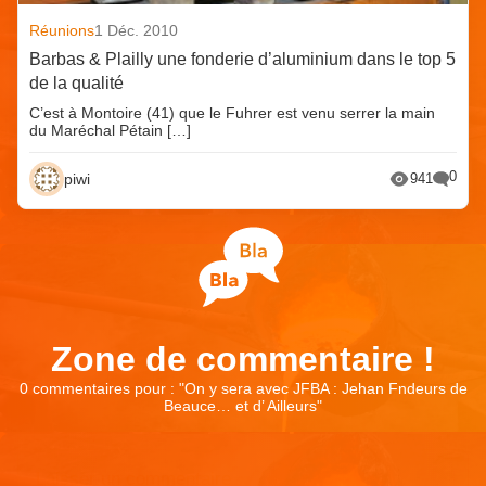
Réunions
1 Déc. 2010
Barbas & Plailly une fonderie d’aluminium dans le top 5
de la qualité
C’est à Montoire (41) que le Fuhrer est venu serrer la main
du Maréchal Pétain […]
0
piwi
941
Zone de commentaire !
0 commentaires pour : "
On y sera avec JFBA : Jehan Fndeurs de
Beauce… et d’ Ailleurs
"
Laisser un commentaire