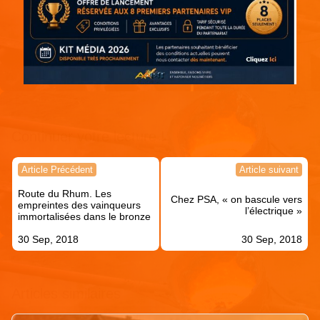
Continuer votre lecture !
Navigation
Article Précédent
Article suivant
de
Route du Rhum. Les
l’article
Chez PSA, « on bascule vers
empreintes des vainqueurs
l’électrique »
immortalisées dans le bronze
30 Sep, 2018
30 Sep, 2018
Articles similaires