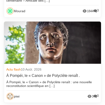
centenaire – Amicale des […]
3
Mourad
1844
Actu flash
10 Août. 2026
À Pompéi, le « Canon » de Polyclète renaît .
À Pompéi, le « Canon » de Polyclète renaît : une nouvelle
reconstitution scientifique en […]
0
piwi
3