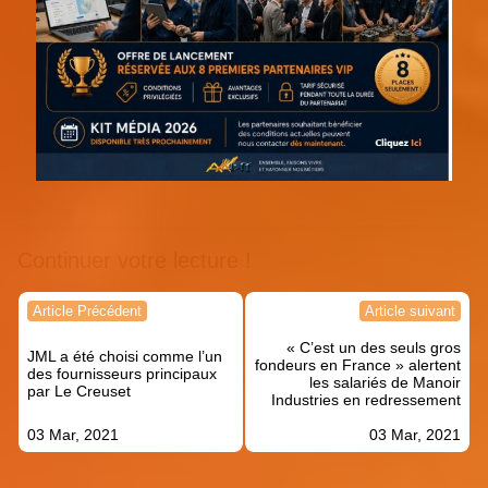
Continuer votre lecture !
Navigation
Article Précédent
Article suivant
de
« C’est un des seuls gros
l’article
JML a été choisi comme l’un
fondeurs en France » alertent
des fournisseurs principaux
les salariés de Manoir
par Le Creuset
Industries en redressement
03 Mar, 2021
03 Mar, 2021