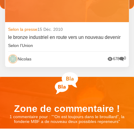
Selon la presse
15 Déc. 2010
le bronze industriel en route vers un nouveau devenir
Selon l’Union
0
Nicolas
678
Zone de commentaire !
1 commentaire pour : "
“On est toujours dans le brouillard”, la
fonderie MBF a de nouveau deux possibles repreneurs
"