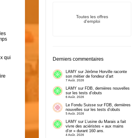
Toutes les offres
d'emploi
des
emps
x qui
Derniers commentaires
LAMY
sur
Jérôme Horville raconte
ire
son métier de fondeur d’art
7 Août. 2026
LAMY
sur
FDB, dernières nouvelles
sur les tests d’obuts
6 Août. 2026
Le Fondu Suisse
sur
FDB, dernières
nouvelles sur les tests d’obuts
5 Août. 2026
LAMY
sur
L’usine du Marais a fait
vivre des aciéristes « aux mains
d’or » durant 160 ans.
4 Août. 2026