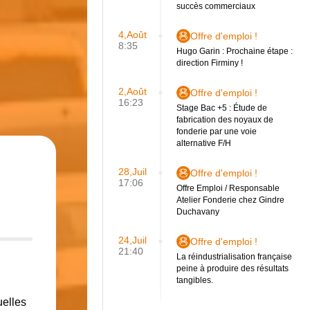
succès commerciaux
4,Août
Offre d'emploi !
8:35
Hugo Garin : Prochaine étape :
direction Firminy !
2,Août
Offre d'emploi !
16:23
Stage Bac +5 : Étude de
fabrication des noyaux de
fonderie par une voie
alternative F/H
28,Juil
Offre d'emploi !
17:06
Offre Emploi / Responsable
Atelier Fonderie chez Gindre
Duchavany
24,Juil
Offre d'emploi !
21:40
La réindustrialisation française
peine à produire des résultats
tangibles.
uelles