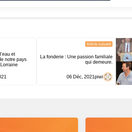
Article suivant
d’eau et
La fonderie : Une passion familiale
de notre pays
qui demeure.
 Lorraine
021
06 Déc, 2021
piwi