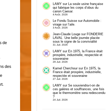
LAMY
sur
La seule usine française
qui fabrique les corps d’obus du
canon Caesar.
4 Août. 2026
Le Fondu Suisse
sur
Automobile :
virage sur l’aile.
3 Août. 2026
Jean-Claude Louge
sur
FONDERIE
LAVAL Une belle journée placée
sous le signe de la convivialité
s de
31 Juil. 2026
LAMY
sur
En 1975, la France était
prospère, industrielle, respectée et
s
souveraine
29 Juil. 2026
ans des
Kamel Cherchour
sur
En 1975, la
France était prospère, industrielle,
de
respectée et souveraine
27 Juil. 2026
t.
LAMY
sur
Se souviendra-t-on de
ces galères et souffrances, une fois
que le thermomètre sera redescendu
?
24 Juil. 2026