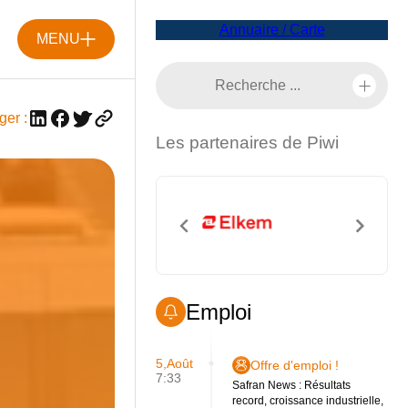
Annuaire / Carte
MENU
ger :
Les partenaires de Piwi
Emploi
5,Août
Offre d'emploi !
7:33
Safran News : Résultats
record, croissance industrielle,