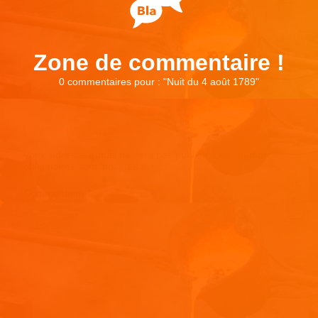
Zone de commentaire !
0 commentaires pour : "
Nuit du 4 août 1789
"
Laisser un commentaire
Votre adresse e-mail ne sera pas publiée.
Les champs
obligatoires sont indiqués avec
*
Commentaire
*