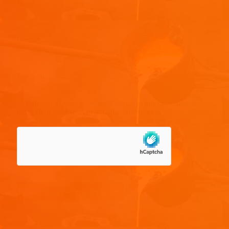
Nom
*
E-mail
*
Site web
Enregistrer mon nom, mon e-mail et mon site dans le
navigateur pour mon prochain commentaire.