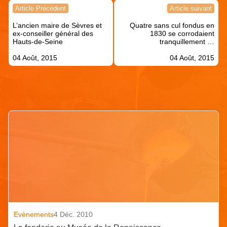
Navigation
Article Précédent
Article suivant
de
L’ancien maire de Sèvres et
Quatre sans cul fondus en
l’article
ex-conseiller général des
1830 se corrodaient
Hauts-de-Seine
tranquillement …
04 Août, 2015
04 Août, 2015
Articles similaires
Evènements
4 Déc. 2010