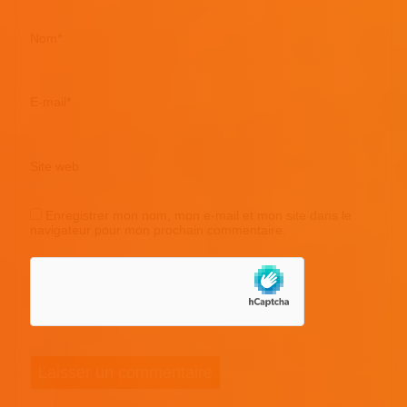
Nom
*
E-mail
*
Site web
Enregistrer mon nom, mon e-mail et mon site dans le
navigateur pour mon prochain commentaire.