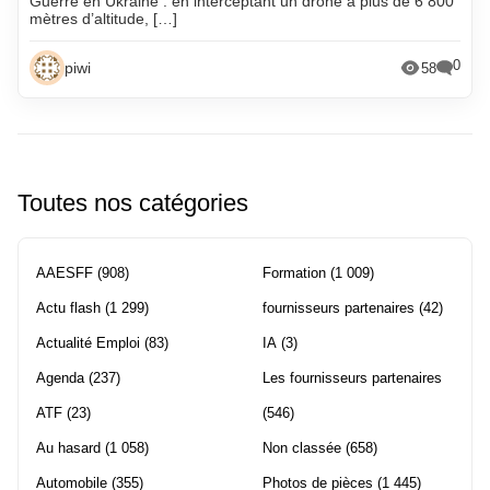
Guerre en Ukraine : en interceptant un drone à plus de 6 800
mètres d’altitude, […]
0
piwi
58
Toutes nos catégories
AAESFF
(908)
Formation
(1 009)
Actu flash
(1 299)
fournisseurs partenaires
(42)
Actualité Emploi
(83)
IA
(3)
Agenda
(237)
Les fournisseurs partenaires
ATF
(23)
(546)
Au hasard
(1 058)
Non classée
(658)
Automobile
(355)
Photos de pièces
(1 445)