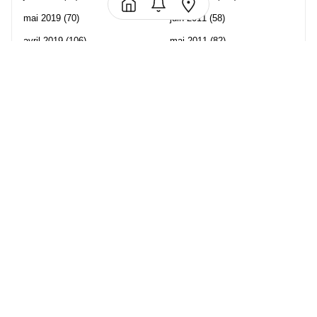
mai 2019
(70)
juin 2011
(58)
avril 2019
(106)
mai 2011
(82)
mars 2019
(102)
avril 2011
(70)
février 2019
(95)
mars 2011
(71)
janvier 2019
(73)
février 2011
(65)
décembre 2018
(65)
janvier 2011
(82)
novembre 2018
(107)
décembre 2010
(68)
octobre 2018
(96)
Les partenaire de Piwi