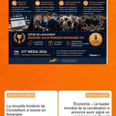
Continuer votre lecture !
Navigation
Article Précédent
Article suivant
de
Économie – Le leader
l’article
La nouvelle fonderie de
mondial de la canalisation a
Constellium à Issoire en
annoncé avoir signé un
Auvergne