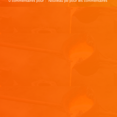
0 commentaires pour : "
Nouveau pb pour les commentaires
"
Laisser un commentaire
Votre adresse e-mail ne sera pas publiée.
Les champs
obligatoires sont indiqués avec
*
Commentaire
*
Nom
*
E-mail
*